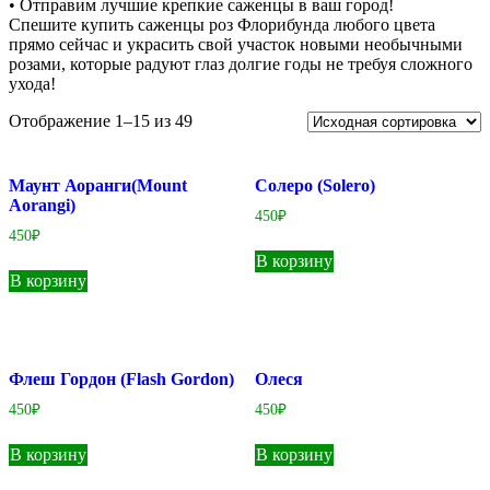
• Отправим лучшие крепкие саженцы в ваш город!
Спешите купить саженцы роз Флорибунда любого цвета
прямо сейчас и украсить свой участок новыми необычными
розами, которые радуют глаз долгие годы не требуя сложного
ухода!
Отображение 1–15 из 49
Маунт Аоранги(Mount
Солеро (Solero)
Aorangi)
450
₽
450
₽
В корзину
В корзину
Флеш Гордон (Flash Gordon)
Олеся
450
₽
450
₽
В корзину
В корзину