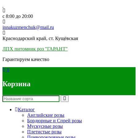
Skip
to
content
c 8:00 до 20:00
innakuzmenchuk@mail.ru
Краснодарский край, ст. Кущёвская
ЛПХ питомник роз "ГАРАНТ"
Гарантируем качество
0
Корзина
Каталог
Английские розы
Бордюрные и Спрей розы
Мускусные розы
Плетистые розы
Почвопокровные розы