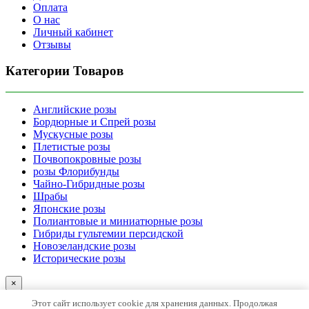
Оплата
О нас
Личный кабинет
Отзывы
Категории Товаров
Английские розы
Бордюрные и Спрей розы
Мускусные розы
Плетистые розы
Почвопокровные розы
розы Флорибунды
Чайно-Гибридные розы
Шрабы
Японские розы
Полиантовые и миниатюрные розы
Гибриды гультемии персидской
Новозеландские розы
Исторические розы
×
[wt_locations type_select_location="link_subdomain"]
Этот сайт использует cookie для хранения данных. Продолжая
[/wt_locations]