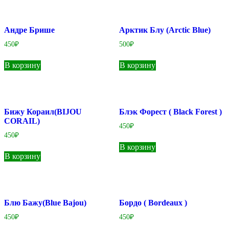
Андре Брише
Арктик Блу (Arctic Blue)
450
₽
500
₽
В корзину
В корзину
Бижу Кораил(BIJOU
Блэк Форест ( Black Forest )
CORAIL)
450
₽
450
₽
В корзину
В корзину
Блю Бажу(Blue Bajou)
Бордо ( Bordeaux )
450
₽
450
₽