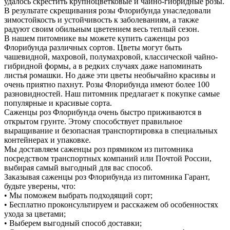
удалось скрестить крупноцветковые и чайно-гибридные розы.
В результате скрещивания розы Флорибунда унаследовали
зимостойкость и устойчивость к заболеваниям, а также
радуют своим обильным цветением весь теплый сезон.
В нашем питомнике вы можете купить саженцы роз
Флорибунда различных сортов. Цветы могут быть
чашевидной, махровой, полумахровой, классической чайно-
гибридной формы, а в редких случаях даже напоминать
листья ромашки. Но даже эти цветы необычайно красивы и
очень приятно пахнут. Розы Флорибунда имеют более 100
разновидностей. Наш питомник предлагает к покупке самые
популярные и красивые сорта.
Саженцы роз Флорибунда очень быстро приживаются в
открытом грунте. Этому способствует правильное
выращивание и безопасная транспортировка в специальных
контейнерах и упаковке.
Мы доставляем саженцы роз прямиком из питомника
посредством транспортных компаний или Почтой России,
выбирая самый выгодный для вас способ.
Заказывая саженцы роз Флорибунда из питомника Гарант,
будьте уверены, что:
• Мы поможем выбрать подходящий сорт;
• Бесплатно проконсультируем и расскажем об особенностях
ухода за цветами;
• Выберем выгодный способ доставки;