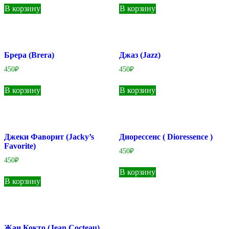
В корзину
В корзину
Брера (Brera)
Джаз (Jazz)
450
₽
450
₽
В корзину
В корзину
Джеки Фаворит (Jacky’s
Диорессенс ( Dioressence )
Favorite)
450
₽
450
₽
В корзину
В корзину
Жан Кокто (Jean Cocteau)