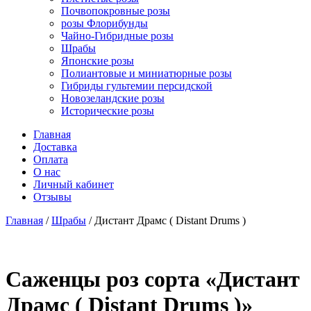
Почвопокровные розы
розы Флорибунды
Чайно-Гибридные розы
Шрабы
Японские розы
Полиантовые и миниатюрные розы
Гибриды гультемии персидской
Новозеландские розы
Исторические розы
Главная
Доставка
Оплата
О нас
Личный кабинет
Отзывы
Главная
/
Шрабы
/ Дистант Драмс ( Distant Drums )
Cаженцы роз сорта «Дистант
Драмс ( Distant Drums )»