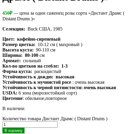
450
₽
— цена за один саженец розы сорта «Дистант Драмс (
Distant Drums )»
Селекция:
Buck США, 1985
Цвет: кофейно-сиреневый
Размер цветка:
10-12 см ( махровый )
Высота куста:
90-110 см
Ширина: 80-100
см
Аромат:
сильный
Кол-во цветков на стебле: 1-3
Форма куста:
раскидистый
Устойчивость к дождю: высокая
Устойчивость к мучнистой росе
: очень высокая
Устойчивость к черной пятнистости: очень высокая
USDA:
6 зона (морозостойкий сорт)
Цветение
: обильное,повторное
В наличии
Количество товара Дистант Драмс ( Distant Drums )
В корзину