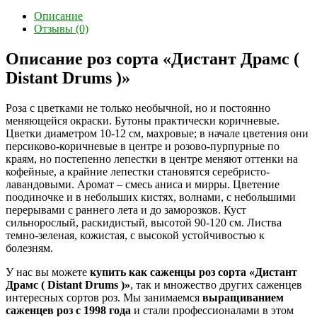
Описание
Отзывы (0)
Описание роз сорта «Дистант Драмс (
Distant Drums )»
Роза с цветками не только необычной, но и постоянно
меняющейся окраски. Бутоны практически коричневые.
Цветки диаметром 10-12 см, махровые; в начале цветения они
персиково-коричневые в центре и розово-пурпурные по
краям, но постепенно лепестки в центре меняют оттенки на
кофейные, а крайние лепестки становятся серебристо-
лавандовыми. Аромат – смесь аниса и мирры. Цветение
поодиночке и в небольших кистях, волнами, с небольшими
перерывами с раннего лета и до заморозков. Куст
сильнорослый, раскидистый, высотой 90-120 см. Листва
темно-зеленая, кожистая, с высокой устойчивостью к
болезням.
У нас вы можете
купить как саженцы роз сорта «Дистант
Драмс ( Distant Drums )»
, так и множество других саженцев
интересных сортов роз. Мы занимаемся
выращиванием
саженцев роз с 1998 года
и стали профессионалами в этом