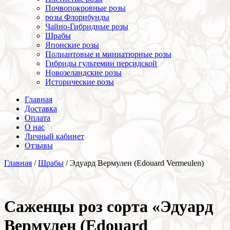
Почвопокровные розы
розы Флорибунды
Чайно-Гибридные розы
Шрабы
Японские розы
Полиантовые и миниатюрные розы
Гибриды гультемии персидской
Новозеландские розы
Исторические розы
Главная
Доставка
Оплата
О нас
Личный кабинет
Отзывы
Главная
/
Шрабы
/ Эдуард Вермулен (Edouard Vermeulen)
Cаженцы роз сорта «Эдуард
Вермулен (Edouard