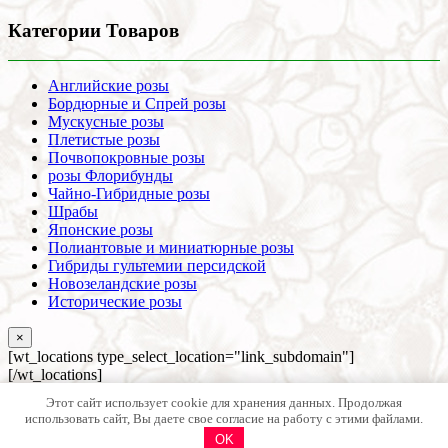
Категории Товаров
Английские розы
Бордюрные и Спрей розы
Мускусные розы
Плетистые розы
Почвопокровные розы
розы Флорибунды
Чайно-Гибридные розы
Шрабы
Японские розы
Полиантовые и миниатюрные розы
Гибриды гультемии персидской
Новозеландские розы
Исторические розы
×
[wt_locations type_select_location="link_subdomain"]
[/wt_locations]
В списке нет моего города (использовать данные головного
Этот сайт использует cookie для хранения данных. Продолжая
офиса - Краснодар)
использовать сайт, Вы даете свое согласие на работу с этими файлами.
OK