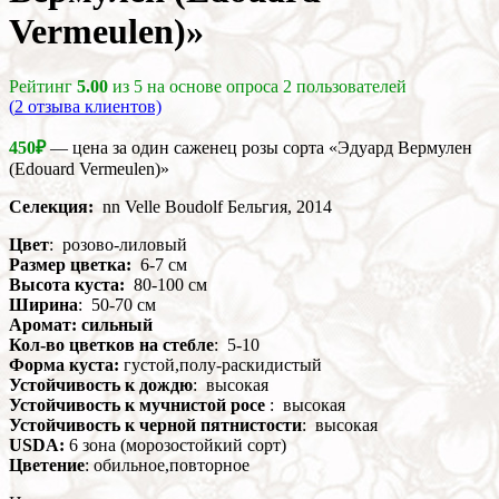
Vermeulen)»
Рейтинг
5.00
из 5 на основе опроса
2
пользователей
(
2
отзыва клиентов)
450
₽
— цена за один саженец розы сорта «Эдуард Вермулен
(Edouard Vermeulen)»
Селекция:
nn Velle Boudolf Бельгия, 2014
Цвет
: розово-лиловый
Размер цветка:
6-7 см
Высота куста:
80-100 см
Ширина
: 50-70 см
Аромат: сильный
Кол-во цветков на стебле
: 5-10
Форма куста:
густой,полу-раскидистый
Устойчивость к дождю
: высокая
Устойчивость к мучнистой росе
: высокая
Устойчивость к черной пятнистости
: высокая
USDA:
6 зона (морозостойкий сорт)
Цветение
: обильное,повторное