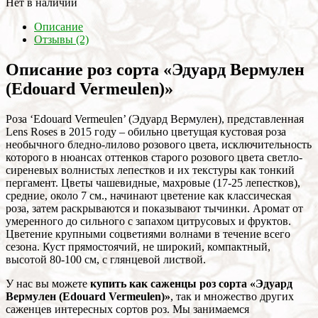
Нет в наличии
Описание
Отзывы (2)
Описание роз сорта «Эдуард Вермулен
(Edouard Vermeulen)»
Роза ‘Edouard Vermeulen’ (Эдуард Вермулен), представленная
Lens Roses в 2015 году – обильно цветущая кустовая роза
необычного бледно-лилово розового цвета, исключительность
которого в нюансах оттенков старого розового цвета светло-
сиреневых волнистых лепестков и их текстуры как тонкий
пергамент. Цветы чашевидные, махровые (17-25 лепестков),
средние, около 7 см., начинают цветение как классическая
роза, затем раскрываются и показывают тычинки. Аромат от
умеренного до сильного с запахом цитрусовых и фруктов.
Цветение крупными соцветиями волнами в течение всего
сезона. Куст прямостоячий, не широкий, компактный,
высотой 80-100 см, с глянцевой листвой.
У нас вы можете
купить как саженцы роз сорта «Эдуард
Вермулен (Edouard Vermeulen)»
, так и множество других
саженцев интересных сортов роз. Мы занимаемся