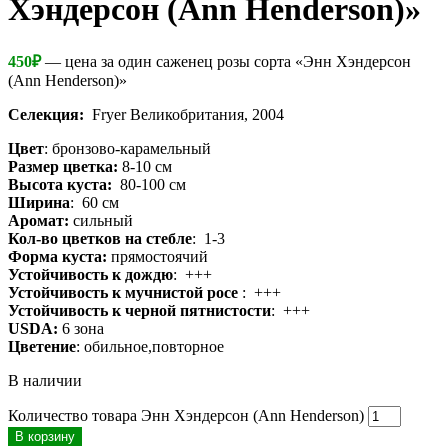
Хэндерсон (Ann Henderson)»
450
₽
— цена за один саженец розы сорта «Энн Хэндерсон
(Ann Henderson)»
Селекция:
Fryer Великобритания, 2004
Цвет
: бронзово-карамельный
Размер цветка:
8-10 см
Высота куста:
80-100 см
Ширина
: 60 см
Аромат:
сильный
Кол-во цветков на стебле
: 1-3
Форма куста:
прямостоячий
Устойчивость к дождю
: +++
Устойчивость к мучнистой росе
: +++
Устойчивость к черной пятнистости
: +++
USDA:
6 зона
Цветение
: обильное,повторное
В наличии
Количество товара Энн Хэндерсон (Ann Henderson)
В корзину