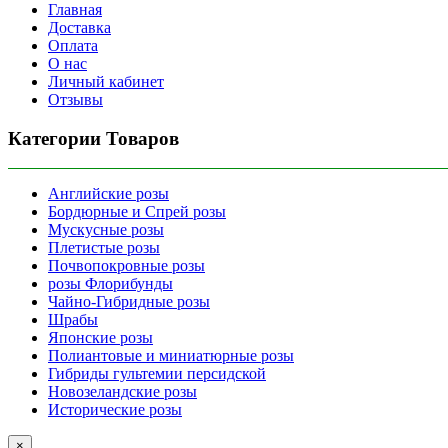
Главная
Доставка
Оплата
О нас
Личный кабинет
Отзывы
Категории Товаров
Английские розы
Бордюрные и Спрей розы
Мускусные розы
Плетистые розы
Почвопокровные розы
розы Флорибунды
Чайно-Гибридные розы
Шрабы
Японские розы
Полиантовые и миниатюрные розы
Гибриды гультемии персидской
Новозеландские розы
Исторические розы
×