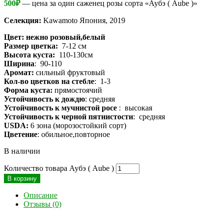
500
₽
— цена за один саженец розы сорта «Аубэ ( Aube )»
Селекция:
Kawamoto Япония, 2019
Цвет: нежно розовый,белый
Размер цветка:
7-12 см
Высота куста:
110-130см
Ширина
: 90-110
Аромат:
сильный фруктовый
Кол-во цветков на стебле
: 1-3
Форма куста:
прямостоячий
Устойчивость к дождю
: средняя
Устойчивость к мучнистой росе
: высокая
Устойчивость к черной пятнистости
: средняя
USDA:
6 зона (морозостойкий сорт)
Цветение
: обильное,повторное
В наличии
Количество товара Аубэ ( Aube )
В корзину
Описание
Отзывы (0)