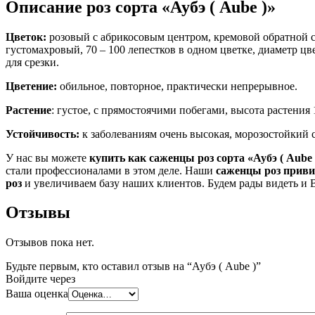
Описание роз сорта «Аубэ ( Aube )»
Цветок:
розовый с абрикосовым центром, кремовой обратной с
густомахровый, 70 – 100 лепестков в одном цветке, диаметр цв
для срезки.
Цветение:
обильное, повторное, практически непрерывное.
Растение
: густое, с прямостоячими побегами, высота растения 
Устойчивость:
к заболеваниям очень высокая, морозостойкий с
У нас вы можете
купить как саженцы роз сорта «Аубэ ( Aube 
стали профессионалами в этом деле. Наши
саженцы роз приви
роз
и увеличиваем базу наших клиентов. Будем рады видеть и 
Отзывы
Отзывов пока нет.
Будьте первым, кто оставил отзыв на “Аубэ ( Aube )”
Войдите через
Ваша оценка