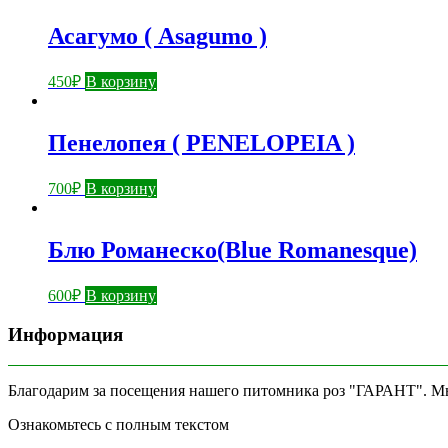
Асагумо ( Asagumo )
450
₽
В корзину
Пенелопея ( PENELOPEIA )
700
₽
В корзину
Блю Романеско(Blue Romanesque)
600
₽
В корзину
Информация
Благодарим за посещения нашего питомника роз "ГАРАНТ". Мы 
Ознакомьтесь с полным текстом