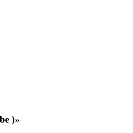
be )»