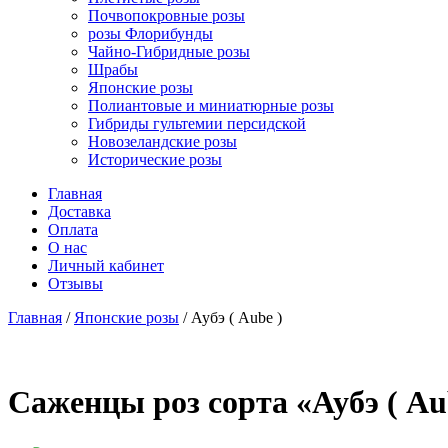
Почвопокровные розы
розы Флорибунды
Чайно-Гибридные розы
Шрабы
Японские розы
Полиантовые и миниатюрные розы
Гибриды гультемии персидской
Новозеландские розы
Исторические розы
Главная
Доставка
Оплата
О нас
Личный кабинет
Отзывы
Главная
/
Японские розы
/ Аубэ ( Aube )
Cаженцы роз сорта «Аубэ ( Au