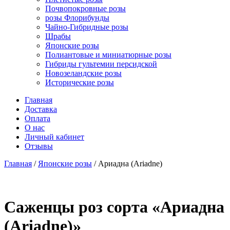
Почвопокровные розы
розы Флорибунды
Чайно-Гибридные розы
Шрабы
Японские розы
Полиантовые и миниатюрные розы
Гибриды гультемии персидской
Новозеландские розы
Исторические розы
Главная
Доставка
Оплата
О нас
Личный кабинет
Отзывы
Главная
/
Японские розы
/ Ариадна (Ariadne)
Cаженцы роз сорта «Ариадна
(Ariadne)»