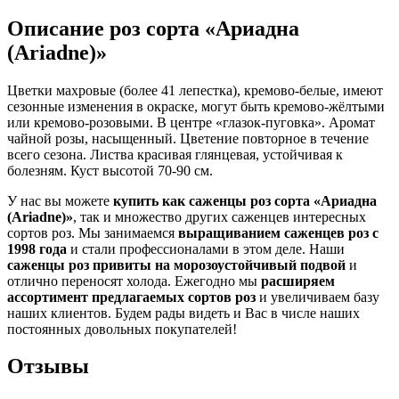
Описание роз сорта «Ариадна
(Ariadne)»
Цветки махровые (более 41 лепестка), кремово-белые, имеют
сезонные изменения в окраске, могут быть кремово-жёлтыми
или кремово-розовыми. В центре «глазок-пуговка». Аромат
чайной розы, насыщенный. Цветение повторное в течение
всего сезона. Листва красивая глянцевая, устойчивая к
болезням. Куст высотой 70-90 см.
У нас вы можете
купить как саженцы роз сорта «Ариадна
(Ariadne)»
, так и множество других саженцев интересных
сортов роз. Мы занимаемся
выращиванием саженцев роз с
1998 года
и стали профессионалами в этом деле. Наши
саженцы роз привиты на морозоустойчивый подвой
и
отлично переносят холода. Ежегодно мы
расширяем
ассортимент предлагаемых сортов роз
и увеличиваем базу
наших клиентов. Будем рады видеть и Вас в числе наших
постоянных довольных покупателей!
Отзывы