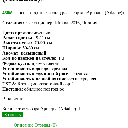
450
₽
— цена за один саженец розы сорта «Ариадна (Ariadne)»
Селекция:
Селекционер: Kimura, 2016, Япония
Цвет: кремово-желтый
Размер цветка:
9-11 см
Высота куста: 70-90
см
Ширина
: 50-80 см
Аромат: насыщеный
Кол-во цветков на стебле
: 1-3
Форма куста:
прямостоячий
Устойчивость к дождю
: средняя
Устойчивость к мучнистой росе
: средняя
Устойчивость к черной пятнистости
: средняя
USDA:
6 зона (морозостойкий сорт)
Цветение
: обильное,повторное
В наличии
Количество товара Ариадна (Ariadne)
В корзину
Описание
Отзывы (0)