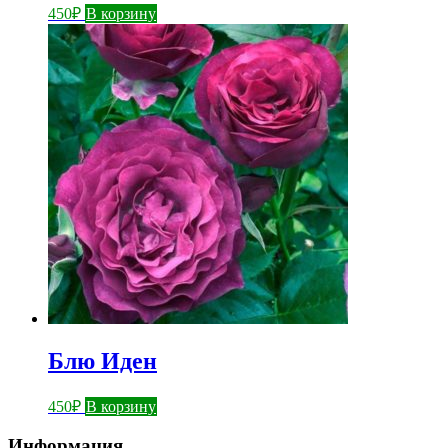
450
₽
В корзину
Блю Иден
450
₽
В корзину
Информация