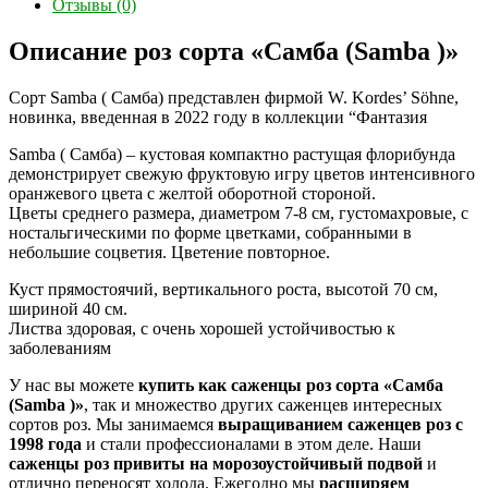
Отзывы (0)
Описание роз сорта «Самба (Samba )»
Сорт Samba ( Самба) представлен фирмой W. Kordes’ Söhne,
новинка, введенная в 2022 году в коллекции “Фантазия
Samba ( Самба) – кустовая компактно растущая флорибунда
демонстрирует свежую фруктовую игру цветов интенсивного
оранжевого цвета с желтой оборотной стороной.
Цветы среднего размера, диаметром 7-8 см, густомахровые, с
ностальгическими по форме цветками, собранными в
небольшие соцветия. Цветение повторное.
Куст прямостоячий, вертикального роста, высотой 70 см,
шириной 40 см.
Листва здоровая, с очень хорошей устойчивостью к
заболеваниям
У нас вы можете
купить как саженцы роз сорта «Самба
(Samba )»
, так и множество других саженцев интересных
сортов роз. Мы занимаемся
выращиванием саженцев роз с
1998 года
и стали профессионалами в этом деле. Наши
саженцы роз привиты на морозоустойчивый подвой
и
отлично переносят холода. Ежегодно мы
расширяем