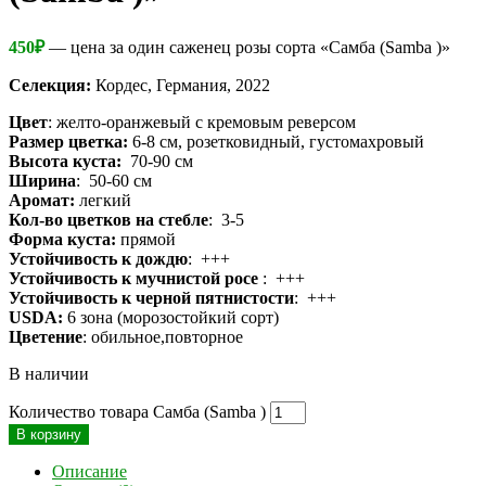
450
₽
— цена за один саженец розы сорта «Самба (Samba )»
Селекция:
Кордес, Германия, 2022
Цвет
: желто-оранжевый с кремовым реверсом
Размер цветка:
6-8 см, розетковидный, густомахровый
Высота куста:
70-90 см
Ширина
: 50-60 см
Аромат:
легкий
Кол-во цветков на стебле
: 3-5
Форма куста:
прямой
Устойчивость к дождю
: +++
Устойчивость к мучнистой росе
: +++
Устойчивость к черной пятнистости
: +++
USDA:
6 зона (морозостойкий сорт)
Цветение
: обильное,повторное
В наличии
Количество товара Самба (Samba )
В корзину
Описание