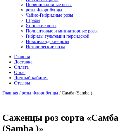
Почвопокровные розы
розы Флорибунды
Чайно-Гибридные розы
Шрабы
Японские розы
Полиантовые и миниатюрные розы
Гибриды гультемии персидской
Новозеландские розы
Исторические розы
Главная
Доставка
Оплата
О нас
Личный кабинет
Отзывы
Главная
/
розы Флорибунды
/ Самба (Samba )
Cаженцы роз сорта «Самба
(Samba )»