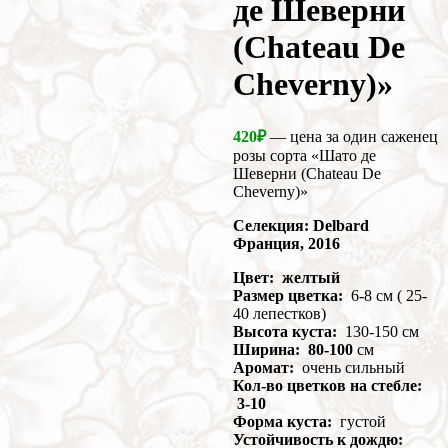
де Шеверни
(Chateau De
Cheverny)»
420
₽
— цена за один саженец
розы сорта «Шато де
Шеверни (Chateau De
Cheverny)»
Селекция: Delbard
Франция, 2016
Цвет: желтый
Размер цветка:
6-8 см ( 25-
40 лепестков)
Высота куста:
130-150 см
Ширина: 80-100
см
Аромат:
очень сильный
Кол-во цветков на стебле:
3-10
Форма куста:
густой
Устойчивость к дождю: