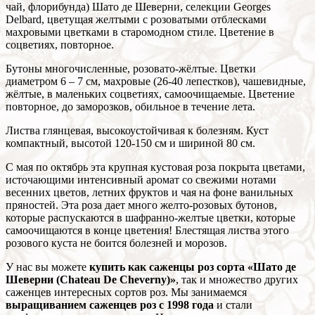
чай, флорибунда) Шато де Шеверни, селекции Georges
Delbard, цветущая желтыми с розоватыми отблесками
махровыми цветками в старомодном стиле. Цветение в
соцветиях, повторное.
Бутоны многочисленные, розовато-жёлтые. Цветки
диаметром 6 – 7 см, махровые (26-40 лепестков), чашевидные,
жёлтые, в маленьких соцветиях, самоочищаемые. Цветение
повторное, до заморозков, обильное в течение лета.
Листва глянцевая, высокоустойчивая к болезням. Куст
компактный, высотой 120-150 см и шириной 80 см.
С мая по октябрь эта крупная кустовая роза покрыта цветами,
источающими интенсивный аромат со свежими нотами
весенних цветов, летних фруктов и чая на фоне ванильных
пряностей. Эта роза дает много желто-розовых бутонов,
которые распускаются в шафранно-желтые цветки, которые
самоочищаются в конце цветения! Блестящая листва этого
розового куста не боится болезней и морозов.
У нас вы можете
купить как саженцы роз сорта «Шато де
Шеверни (Chateau De Cheverny)»
, так и множество других
саженцев интересных сортов роз. Мы занимаемся
выращиванием саженцев роз с 1998 года
и стали