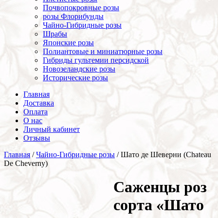
Почвопокровные розы
розы Флорибунды
Чайно-Гибридные розы
Шрабы
Японские розы
Полиантовые и миниатюрные розы
Гибриды гультемии персидской
Новозеландские розы
Исторические розы
Главная
Доставка
Оплата
О нас
Личный кабинет
Отзывы
Главная
/
Чайно-Гибридные розы
/ Шато де Шеверни (Chateau
De Cheverny)
Cаженцы роз
сорта «Шато