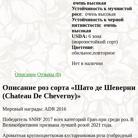
очень высокая
Устойчивость к мучнистой
росе
: очень высокая
Устойчивость к черной
пятнистости: очень
высокая
USDA:
6 зона
(морозостойкий сорт)
Цветение
:
обильное,повторное
Нет в наличии
Описание
Отзывы (0)
Описание роз сорта «Шато де Шеверни
(Chateau De Cheverny)»
Мировый награды: ADR 2016
Победитель SNHF 2017 всех категорий Гран-при среди роз. В
Великобритании признана лучшей розой 2021 года.
Ароматная крупноцветковая кустарниковая роза (гибридный