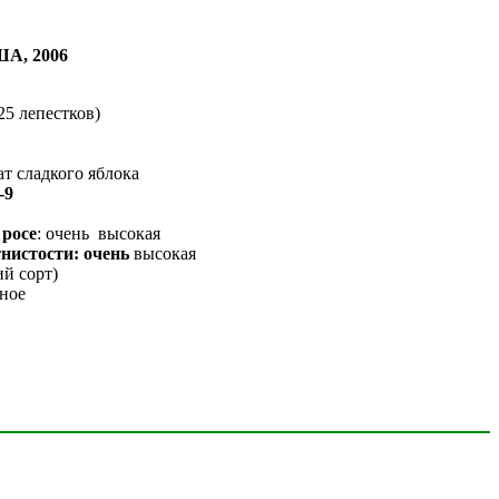
ША, 2006
25 лепестков)
 сладкого яблока
-9
 росе
: очень высокая
тнистости: очень
высокая
ий сорт)
ное