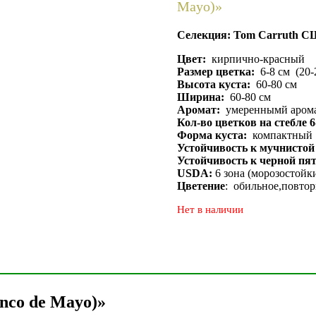
Mayo)»
Селекция: Tom Carruth С
Цвет:
кирпично-красный
Размер цветка:
6-8 см (20-
Высота куста:
60-80 см
Ширина:
60-80 см
Аромат:
умереннымй аромат
Кол-во цветков на стебле 6
Форма куста:
компактный
Устойчивость к мучнистой
Устойчивость к черной пя
USDA:
6 зона (морозостойк
Цветение
: обильное,повтор
Нет в наличии
nco de Mayo)»