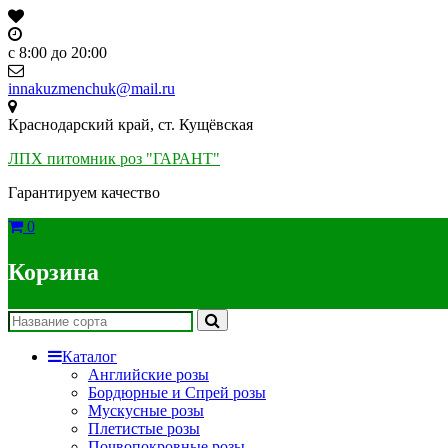
Skip
to
content
c 8:00 до 20:00
innakuzmenchuk@mail.ru
Краснодарский край, ст. Кущёвская
ЛПХ питомник роз "ГАРАНТ"
Гарантируем качество
0
Корзина
Каталог
Английские розы
Бордюрные и Спрей розы
Мускусные розы
Плетистые розы
Почвопокровные розы