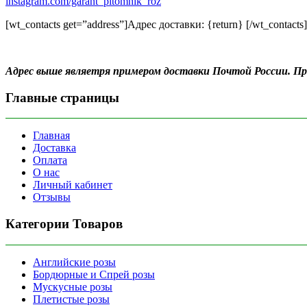
instagram.com/garant_pitomnik_roz
[wt_contacts get=”address”]Адрес доставки: {return} [/wt_contacts]
Адрес выше являетря примером доставки Почтой России. 
Главные страницы
Главная
Доставка
Оплата
О нас
Личный кабинет
Отзывы
Категории Товаров
Английские розы
Бордюрные и Спрей розы
Мускусные розы
Плетистые розы