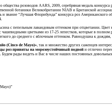
го общества розоводов AARS, 2009, серебряная медаль конкурса 
твенной ботаники Великобритании NIAB и Британской ассоциац
ь и звание “Лучшая Флорибунда” конкурса роз Американского об
4.
ьсина с пепельным лавандовым оттенком при отцветании. Цвет 
 с чашевидными цветками из 17-25 лепестков, которые в полном
егкого до среднего с яблочным оттенком. Равнодушна к дождям, 
йо (Cinco de Mayo)»
, так и множество других саженцев интере
цы роз привиты на морозоустойчивый подвой
и отлично пере
. Будем рады видеть и Вас в числе наших постоянных довольных
 Mayo)”