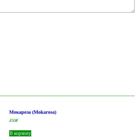
Мокароза (Mokarosa)
450
₽
В корзину