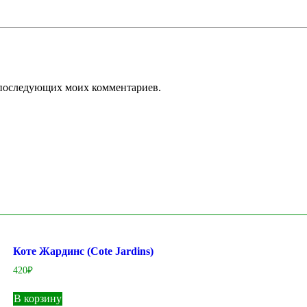
ля последующих моих комментариев.
Коте Жардинс (Cote Jardins)
420
₽
В корзину