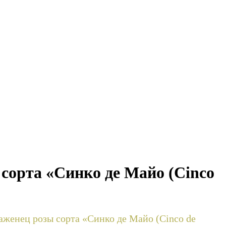
сорта «Синко де Майо (Cinco
аженец розы сорта «Синко де Майо (Cinco de