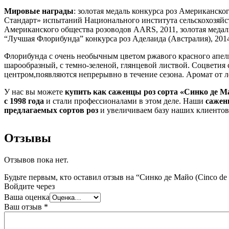
Мировые награды
: золотая медаль конкурса роз Американско
Стандарт» испытаний Национального института сельскохозяйс
Американского общества розоводов AARS, 2011, золотая медал
“Лучшая Флорибунда” конкурса роз Аделаида (Австралия), 201
Флорибунда с очень необычным цветом ржавого красного апел
шарообразный, с темно-зеленой, глянцевой листвой. Соцветия
центром,появляются непрерывно в течение сезона. Аромат от л
У нас вы можете
купить как саженцы роз сорта «Синко де Ма
с 1998 года
и стали профессионалами в этом деле. Наши
сажен
предлагаемых сортов роз
и увеличиваем базу наших клиентов
Отзывы
Отзывов пока нет.
Будьте первым, кто оставил отзыв на “Синко де Майо (Cinco de
Войдите через
Ваша оценка
Ваш отзыв
*