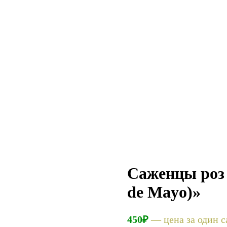
Cаженцы роз 
de Mayo)»
450
₽
— цена за один с