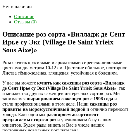
Нет в наличии
Описание
Отзывы (0)
Описание роз сорта «Вилладж де Сент
Ирье су Экс (Village De Saint Yrieix
Sous Aixe)»
Роза с очень красивыми и ароматными сиренево-лиловыми
цветками диаметром 10-12 см. Цветение обильное, повторное.
Листва тёмно-зелёная, глянцевая, устойчивая к болезням.
У нас вы можете
купить как саженцы роз сорта «Вилладж
де Сент Ирье су Экс (Village De Saint Yrieix Sous Aixe)»
, так
и множество других саженцев интересных сортов роз. Мы
занимаемся
выращиванием саженцев роз с 1998 года
и
стали профессионалами в этом деле. Наши
саженцы роз
привиты на морозоустойчивый подвой
и отлично переносят
холода. Ежегодно мы
расширяем ассортимент
предлагаемых сортов роз
и увеличиваем базу наших
клиентов. Будем рады видеть и Вас в числе наших
постоянных довольных покупателей!