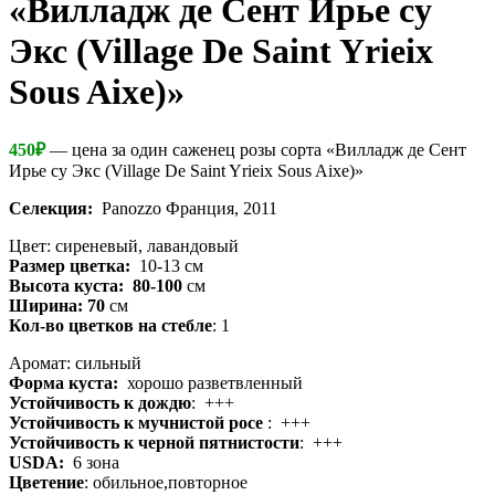
«Вилладж де Сент Ирье су
Экс (Village De Saint Yrieix
Sous Aixe)»
450
₽
— цена за один саженец розы сорта «Вилладж де Сент
Ирье су Экс (Village De Saint Yrieix Sous Aixe)»
Селекция:
Panozzo Франция, 2011
Цвет: сиреневый, лавандовый
Размер цветка:
10-13 см
Высота куста: 80-100
см
Ширина: 70
см
Кол-во цветков на стебле
: 1
Аромат: сильный
Форма куста:
хорошо разветвленный
Устойчивость к дождю
: +++
Устойчивость к мучнистой росе
: +++
Устойчивость к черной пятнистости
: +++
USDA:
6 зона
Цветение
: обильное,повторное