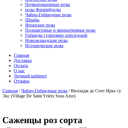
Почвопокровные розы
розы Флорибунды
Чайно-Гибридные розы
Шрабы
Японские розы
Полиантовые и миниатюрные розы
Гибриды гультемии персидской
Новозеландские розы
Исторические розы
Главная
Доставка
Оплата
О нас
Личный кабинет
Отзывы
Главная
/
Чайно-Гибридные розы
/ Вилладж де Сент Ирье су
Экс (Village De Saint Yrieix Sous Aixe)
Cаженцы роз сорта