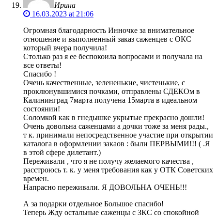
Ирина
16.03.2023 at 21:06
Огромная благодарность Инночке за внимательное
отношение и выполненный заказ саженцев с ОКС
который вчера получила!
Столько раз я ее беспокоила вопросами и получала на
все ответы!
Спасибо !
Очень качественные, зелененькие, чистенькие, с
проклюнувшимися почками, отправлены СДЕКОм в
Калининград 7марта получена 15марта в идеальном
состоянии!
Соломкой как в гнедышке укрытые прекрасно дошли!
Очень довольна саженцами а дочки тоже за меня рады.,
т к. принимали непосредственное участие при открытии
каталога в оформлении закаов : были ПЕРВЫМИ!!! ( .Я
в этой сфере дилетант.)
Переживали , что я не получу желаемого качества ,
расстроюсь т. к. у меня требования как у ОТК Советских
времен.
Напрасно переживали. Я ДОВОЛЬНА ОЧЕНЬ!!!
А за подарки отдельное Большое спасибо!
Теперь Жду остальные саженцы с ЗКС со спокойной