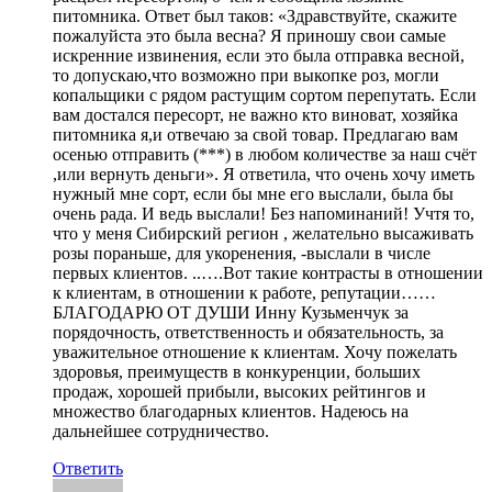
питомника. Ответ был таков: «Здравствуйте, скажите
пожалуйста это была весна? Я приношу свои самые
искренние извинения, если это была отправка весной,
то допускаю,что возможно при выкопке роз, могли
копальщики с рядом растущим сортом перепутать. Если
вам достался пересорт, не важно кто виноват, хозяйка
питомника я,и отвечаю за свой товар. Предлагаю вам
осенью отправить (***) в любом количестве за наш счёт
,или вернуть деньги». Я ответила, что очень хочу иметь
нужный мне сорт, если бы мне его выслали, была бы
очень рада. И ведь выслали! Без напоминаний! Учтя то,
что у меня Сибирский регион , желательно высаживать
розы пораньше, для укоренения, -выслали в числе
первых клиентов. ..….Вот такие контрасты в отношении
к клиентам, в отношении к работе, репутации……
БЛАГОДАРЮ ОТ ДУШИ Инну Кузьменчук за
порядочность, ответственность и обязательность, за
уважительное отношение к клиентам. Хочу пожелать
здоровья, преимуществ в конкуренции, больших
продаж, хорошей прибыли, высоких рейтингов и
множество благодарных клиентов. Надеюсь на
дальнейшее сотрудничество.
Ответить