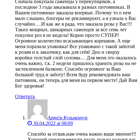
Сначала покупала саженцы у перекупщиков, а
последние 3 года заказывала в разных питомниках. В
Вашем питомнике заказала впервые. Почему то о нем
мало слышно, блогеры не рекламируют, а я узнала о Вас
случайно….И как же я рада, что заказала розы у Вас!!!
Таких мощных, шикарных саженцев за все семь лет
покупки роз я не видела! Корни просто СУПЕР!
Огромное количество всасывающих корешков. А еще
меня поразила упаковка! Все упаковано с такой заботой
к розам и к заказчику, как для себя! Дно и сверху
коробки толстый слой соломы… Для меня это оказалось
очень важно, т.к. 2 недели пришлось хранить розы на не
застекленном балконе. Спасибо огромное за Ваш
большой труд и заботу! Всем буду рекомендовать ваш
питомник, он теперь для меня на первом месте! Дай Вам
Бог здоровья!
Ответить
Артём Кузьменчук
30.04.2022 at 08:09
Спасибо за отзыв,нам очень важно ваше мнение!!!
Хорошей приживаемости,пусть только радуют вас.