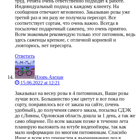
труд. Ребята очень ответственно подходят к работе.
Индивидуальный подход к каждому клиенту. На
сообщения отвечают мгновенно. Заказываю розы уже
третий раз и ни разу не получила пересорт. Все
соответствует сортам, что очень важно. Всегда в
посылочке подарочный саженец, это очень приятно.
Всем знакомым рекомендую только этот питомник, ведь
здесь саженцы крепкие, с отличной корневой и
,повторюсь, нет пересорта.
Ответить
Игорь Алехин
15.06.2022 at 12:21
Заказывал на весну розы в 4 питомниках, Ваши розы
лучше всех. Большинство уже цветут и все пока по
сорту, понравилось все от заказа на сайте, (очень
удобный), до получения самого заказа, посылка СДЭК
до г,Ливны, Орловская область дошла за 1 день, а так же
само общение. По всем заказам позже в течении лета
планирую выложить на ютубе видеообзоры, так как
мало информации по многим питомникам. Спасибо
Инне и всем кто причастен к выращиванию роз в