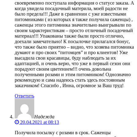
своевременно поступала информация о статусе заказа. А
когда увидела посадочный материла, моей радости не
было предела!!! Даже в сравнении с уже известными
питомниками ( из которых я также получила саженцы) ,
саженцы этого питомника значительно выигрывали по
своим характеристикам – просто отличный посадочный
материал!!! Упакованы также были просто отлично,
доехали замечательно! К посылочке прилагался бонус,
что также было приятно – видно, что хозяева питомника
думают и про своих “питомцев” и про клиентов! Уже
высадила свои красавицы, буду наблюдать за их
адаптацией, и очень верю, что уже в первый сезон они
порадуют своим цветением!!! очень довольна
полученными розами и этим питомником! Однозначно
рекомендую и сама надеюсь стать здесь постоянным
заказчиком! Спасибо , Инна, огромное за Ваш труд!
Ответить
Надежда
20.04.2021 at 08:13
Получила посылку с розами в срок. Саженцы