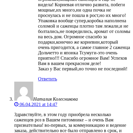
видела! Корневая отлично развита, побеги
мощные,их много,ни одна почка не
проснулась и не пошла в рост,но их много!
Упаковка вообще супер,коробка наполнена
соломой и саженцы плотно там лежали,и не
болтались,не повредились, аромат от соломы
на весь дом. Огромное спасибо за
подарки,конечно же корневин,который
очень пригодится, а самое главное 2 саженца
Дольчетто и японка Тсумуги-это очень
приятно!!! Спасибо огромное Вам! Успехов
Вам в вашем прекрасном деле!
Заказ у Вас первый,но точно не последний!
Ответить
Наталия Колесникова
06.04.2021 at 14:47
Здравствуйте, в этом году приобрела несколько
саженцев роз в Вашем питомнике – и очень Вам
признательна! во-первых, за коммуникацию и ведение
заказа, действительно все было отправлено в срок, и