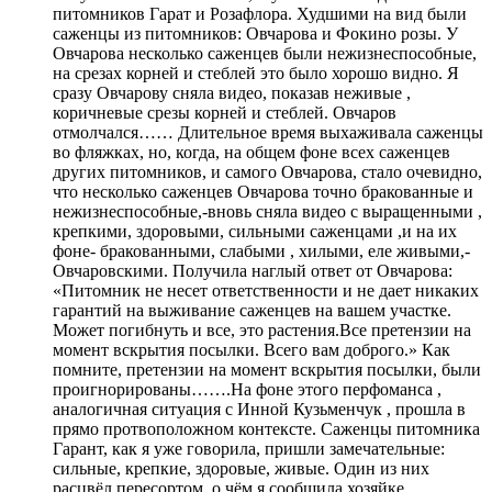
питомников Гарат и Розафлора. Худшими на вид были
саженцы из питомников: Овчарова и Фокино розы. У
Овчарова несколько саженцев были нежизнеспособные,
на срезах корней и стеблей это было хорошо видно. Я
сразу Овчарову сняла видео, показав неживые ,
коричневые срезы корней и стеблей. Овчаров
отмолчался…… Длительное время выхаживала саженцы
во фляжках, но, когда, на общем фоне всех саженцев
других питомников, и самого Овчарова, стало очевидно,
что несколько саженцев Овчарова точно бракованные и
нежизнеспособные,-вновь сняла видео с выращенными ,
крепкими, здоровыми, сильными саженцами ,и на их
фоне- бракованными, слабыми , хилыми, еле живыми,-
Овчаровскими. Получила наглый ответ от Овчарова:
«Питомник не несет ответственности и не дает никаких
гарантий на выживание саженцев на вашем участке.
Может погибнуть и все, это растения.Все претензии на
момент вскрытия посылки. Всего вам доброго.» Как
помните, претензии на момент вскрытия посылки, были
проигнорированы…….На фоне этого перфоманса ,
аналогичная ситуация с Инной Кузьменчук , прошла в
прямо протвоположном контексте. Саженцы питомника
Гарант, как я уже говорила, пришли замечательные:
сильные, крепкие, здоровые, живые. Один из них
расцвёл пересортом, о чём я сообщила хозяйке