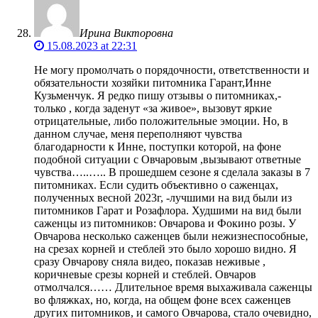
Ирина Викторовна
15.08.2023 at 22:31
Не могу промолчать о порядочности, ответственности и
обязательности хозяйки питомника Гарант,Инне
Кузьменчук. Я редко пишу отзывы о питомниках,-
только , когда заденут «за живое», вызовут яркие
отрицательные, либо положительные эмоции. Но, в
данном случае, меня переполняют чувства
благодарности к Инне, поступки которой, на фоне
подобной ситуации с Овчаровым ,вызывают ответные
чувства…..….. В прошедшем сезоне я сделала заказы в 7
питомниках. Если судить объективно о саженцах,
полученных весной 2023г, -лучшими на вид были из
питомников Гарат и Розафлора. Худшими на вид были
саженцы из питомников: Овчарова и Фокино розы. У
Овчарова несколько саженцев были нежизнеспособные,
на срезах корней и стеблей это было хорошо видно. Я
сразу Овчарову сняла видео, показав неживые ,
коричневые срезы корней и стеблей. Овчаров
отмолчался…… Длительное время выхаживала саженцы
во фляжках, но, когда, на общем фоне всех саженцев
других питомников, и самого Овчарова, стало очевидно,