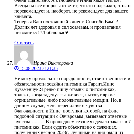
очень тщательно. А отношение Инны какое тёплое!
Всегда на все вопросы ответит, что-то подскажет, что-то
порекомендует и, наоборот, не рекомендует для нашего
климата.
Теперь я Ваш постоянный клиент. Спасибо Вам! ?
Долгих лет здоровья и сил хозяевам, и процветания
питомнику! ?Люблю вас♥️
Ответить
Ирина Викторовна
15.08.2023 at 21:35
Не могу промолчать о порядочности, ответственности и
обязательности хозяйки питомника Гарант,Инне
Кузьменчук.Я редко пишу отзывы о питомниках,-
только , когда заденут «за живое», вызовут яркие
отрицательные, либо положительные эмоции. Но, в
данном случае, меня переполняют чувства
благодарности к Инне, поступки которой, на фоне
подобной ситуации с Овчаровым ,вызывают ответные
чувства…..….. В прошедшем сезоне я сделала заказы в 7
питомниках. Если судить объективно о саженцах,
полученных весной 2023г, -лучшими на вид были из