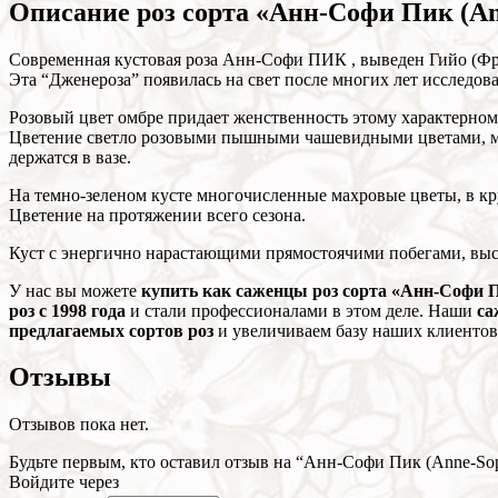
Описание роз сорта «Анн-Софи Пик (Ann
Современная кустовая роза Анн-Софи ПИК , выведен Гийо (Фра
Эта “Дженероза” появилась на свет после многих лет исследов
Розовый цвет омбре придает женственность этому характерном
Цветение светло розовыми пышными чашевидными цветами, ма
держатся в вазе.
На темно-зеленом кусте многочисленные махровые цветы, в кр
Цветение на протяжении всего сезона.
Куст с энергично нарастающими прямостоячими побегами, высот
У нас вы можете
купить как саженцы роз сорта «Анн-Софи Пи
роз с 1998 года
и стали профессионалами в этом деле. Наши
са
предлагаемых сортов роз
и увеличиваем базу наших клиентов
Отзывы
Отзывов пока нет.
Будьте первым, кто оставил отзыв на “Анн-Софи Пик (Anne-Sop
Войдите через