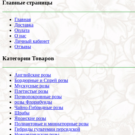
Главные страницы
Главная
Доставка
Оплата
О нас
Личный кабинет
Отзывы
Категории Товаров
Английские розы
Бордюрные и Спрей розы
Мускусные розы
Плетистые розы
Почвопокровные розы
розы Флорибунды
Чайно-Гибридные розы
Шрабы
Японские розы
Полиантовые и миниатюрные розы
Гибриды гультемии персидской
Новозеландские розы