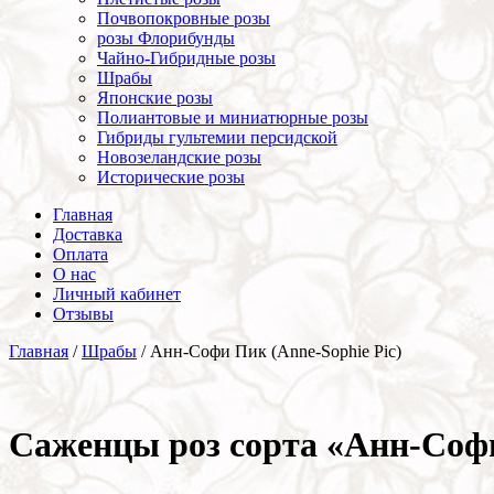
Почвопокровные розы
розы Флорибунды
Чайно-Гибридные розы
Шрабы
Японские розы
Полиантовые и миниатюрные розы
Гибриды гультемии персидской
Новозеландские розы
Исторические розы
Главная
Доставка
Оплата
О нас
Личный кабинет
Отзывы
Главная
/
Шрабы
/ Анн-Софи Пик (Anne-Sophie Pic)
Cаженцы роз сорта «Анн-Софи