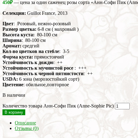
450
₽
— цена за один саженец розы сорта «Анн-Софи Пик (Anne
Селекция:
Guillot France, 2013
Цвет
: Розовый, нежно-розовый
Размер цветка:
6-8 см ( махровый )
Высота куста:
80-100 см
Ширина
: 80-100 см
Аромат:
средгий
Кол-во цветков на стебле
: 3-5
Форма куста:
прямостоячий
Устойчивость к дождю
: ++
Устойчивость к мучнистой росе
: +++
Устойчивость к черной пятнистости
: ++
USDA:
6 зона (морозостойкий сорт)
Цветение
: обильное,повторное
В наличии
Количество товара Анн-Софи Пик (Anne-Sophie Pic)
В корзину
Описание
Отзывы (0)