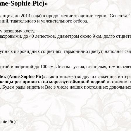
e-Sophie Pic)»
нция, до 2013 года) в продолжение традиции серии “Generosa “
аний, тщательного и увлекательного отбора.
у розовому кусту.
хровыми, до 40 лепестков, диаметром около 9 см, долго отцв
упных шаровидных соцветиях, гармонично цветут, наполняя сад
ой и шириной до 100 см. Листва густая, глянцевая, темно-зелен
к (Anne-Sophie Pic)»
, так и множество других саженцев инте
женцы роз привиты на морозоустойчивый подвой
и отлично п
. Будем рады видеть и Вас в числе наших постоянных довольных
hie Pic)”