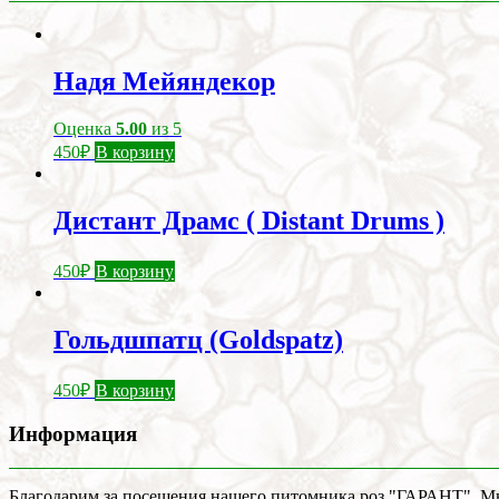
Надя Мейяндекор
Оценка
5.00
из 5
450
₽
В корзину
Дистант Драмс ( Distant Drums )
450
₽
В корзину
Гольдшпатц (Goldspatz)
450
₽
В корзину
Информация
Благодарим за посещения нашего питомника роз "ГАРАНТ". Мы 