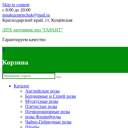
Skip to content
c 8:00 до 20:00
innakuzmenchuk@mail.ru
Краснодарский край, ст. Кущёвская
ЛПХ питомник роз "ГАРАНТ"
Гарантируем качество
0
Корзина
Каталог
Английские розы
Бордюрные и Спрей розы
Мускусные розы
Плетистые розы
Почвопокровные розы
розы Флорибунды
Чайно-Гибридные розы
Шрабы