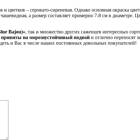
ов и цветков – серовато-сиреневая. Однако основная окраска цве
чашевидная, а размер составляет примерно 7-8 см в диаметре. Ц
lue Bajou)»
, так и множество других саженцев интересных сор
 привиты на морозоустойчивый подвой
и отлично переносят 
деть и Вас в числе наших постоянных довольных покупателей!