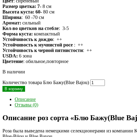
Цвет
: сиреневый
Размер цветка: 7-
8 см
Высота куста: 60-
80 см
Ширина
: 60 -70 см
Аромат:
сильный
Кол-во цветков на стебле
: 3-5
Форма куста:
компактный
Устойчивость к дождю
: ++
Устойчивость к мучнистой росе
: ++
Устойчивость к черной пятнистости
: ++
USDA:
6 зона
Цветение
: обильное,повторное
В наличии
Количество товара Блю Бажу(Blue Bajou)
В корзину
Описание
Отзывы (0)
Описание роз сорта «Блю Бажу(Blue Baj
Роза была выведена немецкими селекционерами из компании Kor
Blue-Bijou и Blue Bayou.