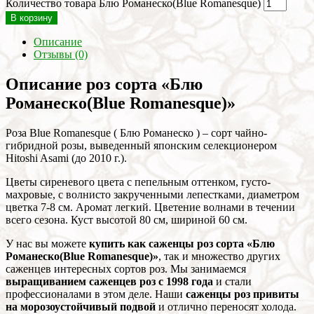
Количество товара Блю Романеско(Blue Romanesque)
В корзину
Описание
Отзывы (0)
Описание роз сорта «Блю
Романеско(Blue Romanesque)»
Роза Blue Romanesque ( Блю Романеско ) – сорт чайно-
гибридной розы, выведенный японским селекционером
Hitoshi Asami (до 2010 г.).
Цветы сиреневого цвета с пепельным оттенком, густо-
махровые, с волнисто закрученными лепестками, диаметром
цветка 7-8 см. Аромат легкий. Цветение волнами в течении
всего сезона. Куст высотой 80 см, шириной 60 см.
У нас вы можете
купить как саженцы роз сорта «Блю
Романеско(Blue Romanesque)»
, так и множество других
саженцев интересных сортов роз. Мы занимаемся
выращиванием саженцев роз с 1998 года
и стали
профессионалами в этом деле. Наши
саженцы роз привиты
на морозоустойчивый подвой
и отлично переносят холода.