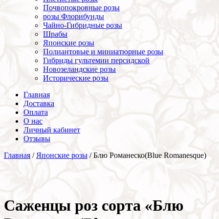
Почвопокровные розы
розы Флорибунды
Чайно-Гибридные розы
Шрабы
Японские розы
Полиантовые и миниатюрные розы
Гибриды гультемии персидской
Новозеландские розы
Исторические розы
Главная
Доставка
Оплата
О нас
Личный кабинет
Отзывы
Главная
/
Японские розы
/ Блю Романеско(Blue Romanesque)
Cаженцы роз сорта «Блю