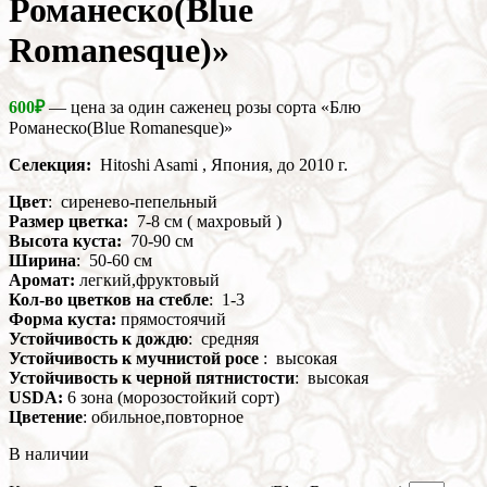
Романеско(Blue
Romanesque)»
600
₽
— цена за один саженец розы сорта «Блю
Романеско(Blue Romanesque)»
Селекция:
Hitoshi Asami , Япония, до 2010 г.
Цвет
: сиренево-пепельный
Размер цветка:
7-8 см ( махровый )
Высота куста:
70-90 см
Ширина
: 50-60 см
Аромат:
легкий,фруктовый
Кол-во цветков на стебле
: 1-3
Форма куста:
прямостоячий
Устойчивость к дождю
: средняя
Устойчивость к мучнистой росе
: высокая
Устойчивость к черной пятнистости
: высокая
USDA:
6 зона (морозостойкий сорт)
Цветение
: обильное,повторное
В наличии