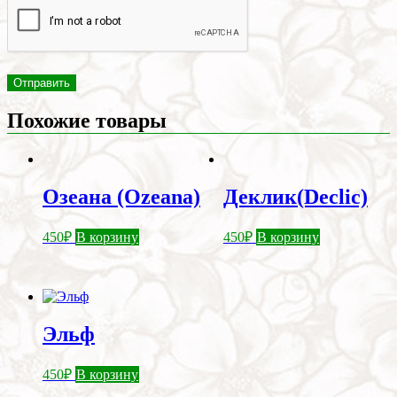
Похожие товары
Озеана (Ozeana)
Деклик(Declic)
450
₽
В корзину
450
₽
В корзину
Эльф
450
₽
В корзину