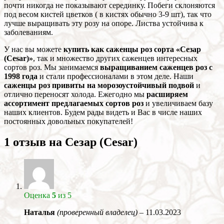
почти никогда не показывают серединку. Побеги склоняются
под весом кистей цветков ( в кистях обычно 3-9 шт), так что
лучше выращивать эту розу на опоре. Листва устойчива к
заболеваниям.
У нас вы можете
купить как саженцы роз сорта «Сезар
(Cesar)»
, так и множество других саженцев интересных
сортов роз. Мы занимаемся
выращиванием саженцев роз с
1998 года
и стали профессионалами в этом деле. Наши
саженцы роз привиты на морозоустойчивый подвой
и
отлично переносят холода. Ежегодно мы
расширяем
ассортимент предлагаемых сортов роз
и увеличиваем базу
наших клиентов. Будем рады видеть и Вас в числе наших
постоянных довольных покупателей!
1 отзыв на
Сезар (Cesar)
Оценка
5
из 5
Наталья
(проверенный владелец)
–
11.03.2023