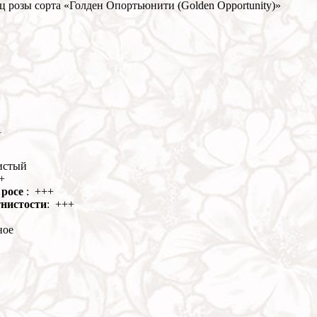
ц розы сорта «Голден Опортьюнити (Golden Opportunity)»
1
истый
+
 росе
: +++
тнистости
: +++
ное