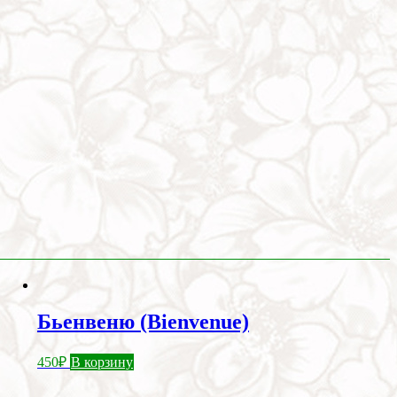
Бьенвеню (Bienvenue)
450
₽
В корзину