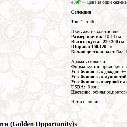
480
₽
— цена за один сажене
Селекция:
Tom Carruth
Цвет: желто-золотистый
Размер цветка:
10-13 см
Высота куста: 250-300
см
Ширина: 100-120
см
Кол-во цветков на стебле
: 
Аромат: сильный
Форма куста:
прямой,ветв
Устойчивость к дождю
: ++
Устойчивость к мучнистой
Устойчивость к черной пя
USDA:
6 зона
Цветение
: обильное,повтор
Нет в наличии
ти (Golden Opportunity)»