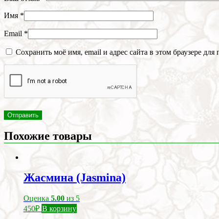
Имя
*
Email
*
Сохранить моё имя, email и адрес сайта в этом браузере д
Похожие товары
Жасмина (Jasmina)
Оценка
5.00
из 5
450
₽
В корзину