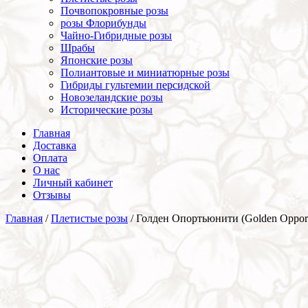
Почвопокровные розы
розы Флорибунды
Чайно-Гибридные розы
Шрабы
Японские розы
Полиантовые и миниатюрные розы
Гибриды гультемии персидской
Новозеландские розы
Исторические розы
Главная
Доставка
Оплата
О нас
Личный кабинет
Отзывы
Главная
/
Плетистые розы
/ Голден Опортьюнити (Golden Opport