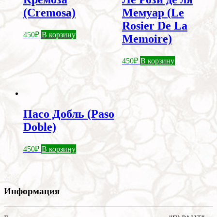
(Cremosa)
Мемуар (Le
Rosier De La
450
₽
В корзину
Memoire)
450
₽
В корзину
Пасо Добль (Paso
Doble)
450
₽
В корзину
Информация