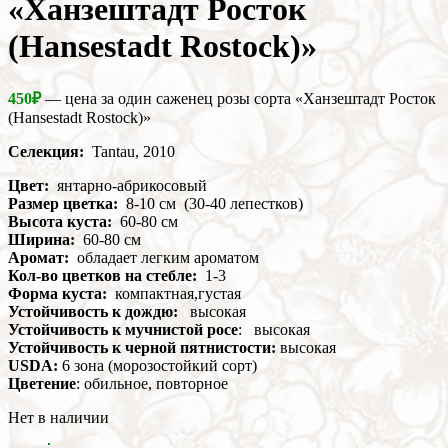
«Ханзештадт Росток
(Hansestadt Rostock)»
450
₽
— цена за один саженец розы сорта «Ханзештадт Росток
(Hansestadt Rostock)»
Селекция:
Tantau, 2010
Цвет:
янтарно-абрикосовый
Размер цветка:
8-10 см (30-40 лепестков)
Высота куста:
60-80 см
Ширина:
60-80 см
Аромат:
обладает легким ароматом
Кол-во цветков на стебле:
1-3
Форма куста:
компактная,густая
Устойчивость к дождю:
высокая
Устойчивость к мучнистой росе
: высокая
Устойчивость к черной пятнистости:
высокая
USDA:
6 зона (морозостойкий сорт)
Цветение
: обильное, повторное
Нет в наличии