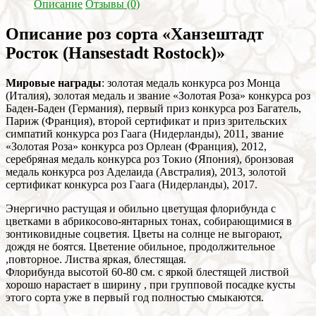
Описание
Отзывы (0)
Описание роз сорта «Ханзештадт
Росток (Hansestadt Rostock)»
Мировые награды
: золотая медаль конкурса роз Монца
(Италия), золотая медаль и звание «Золотая Роза» конкурса роз
Баден-Баден (Германия), первый приз конкурса роз Багатель,
Париж (Франция), второй сертификат и приз зрительских
симпатий конкурса роз Гаага (Нидерланды), 2011, звание
«Золотая Роза» конкурса роз Орлеан (Франция), 2012,
серебряная медаль конкурса роз Токио (Япония), бронзовая
медаль конкурса роз Аделаида (Австралия), 2013, золотой
сертификат конкурса роз Гаага (Нидерланды), 2017.
Энергично растущая и обильно цветущая флорибунда с
цветками в абрикосово-янтарных тонах, собирающимися в
зонтиковидные соцветия. Цветы на солнце не выгорают,
дождя не боятся. Цветение обильное, продолжительное
,повторное. Листва яркая, блестящая.
Флорибунда высотой 60-80 см. с яркой блестящей листвой
хорошо нарастает в ширину , при групповой посадке кусты
этого сорта уже в первый год полностью смыкаются.