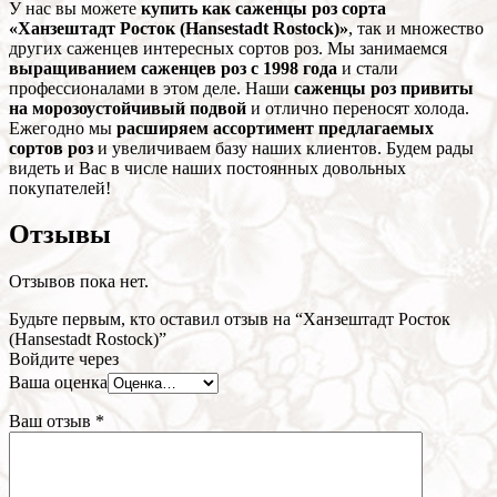
У нас вы можете
купить как саженцы роз сорта
«Ханзештадт Росток (Hansestadt Rostock)»
, так и множество
других саженцев интересных сортов роз. Мы занимаемся
выращиванием саженцев роз с 1998 года
и стали
профессионалами в этом деле. Наши
саженцы роз привиты
на морозоустойчивый подвой
и отлично переносят холода.
Ежегодно мы
расширяем ассортимент предлагаемых
сортов роз
и увеличиваем базу наших клиентов. Будем рады
видеть и Вас в числе наших постоянных довольных
покупателей!
Отзывы
Отзывов пока нет.
Будьте первым, кто оставил отзыв на “Ханзештадт Росток
(Hansestadt Rostock)”
Войдите через
Ваша оценка
Ваш отзыв
*