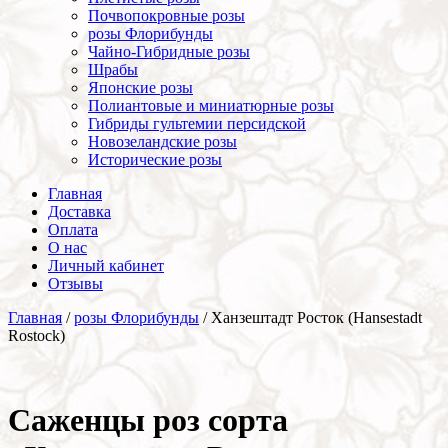
Почвопокровные розы
розы Флорибунды
Чайно-Гибридные розы
Шрабы
Японские розы
Полиантовые и миниатюрные розы
Гибриды гультемии персидской
Новозеландские розы
Исторические розы
Главная
Доставка
Оплата
О нас
Личный кабинет
Отзывы
Главная
/
розы Флорибунды
/ Ханзештадт Росток (Hansestadt
Rostock)
Cаженцы роз сорта