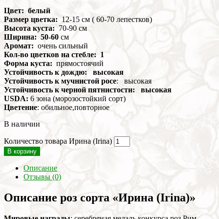
Цвет: белый
Размер цветка:
12-15 см ( 60-70 лепестков)
Высота куста:
70-90 см
Ширина: 50-60
см
Аромат:
очень сильный
Кол-во цветков на стебле: 1
Форма куста:
прямостоячий
Устойчивость к дождю: высокая
Устойчивость к мучнистой росе
: высокая
Устойчивость к черной пятнистости: высокая
USDA:
6 зона (морозостойкий сорт)
Цветение
: обильное,повторное
В наличии
Количество товара Ирина (Irina)
В корзину
Описание
Отзывы (0)
Описание роз сорта «Ирина (Irina)»
Мировые награды
: серебряная медаль конкурса роз Рим