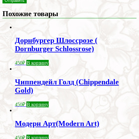
Похожие товары
Дорнбургер Шлоссрозе (
Dornburger Schlossrose)
450
₽
В корзину
Чиппендейл Голд (Chippendale
Gold)
450
₽
В корзину
Модерн Арт(Modern Art)
450
₽
В корзину