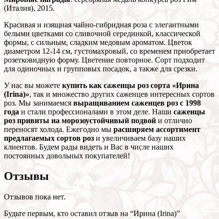
(Италия), 2015.
Красивая и изящная чайно-гибридная роза с элегантными
белыми цветками со сливочной серединкой, классической
формы, с сильным, сладким медовым ароматом. Цветок
диаметром 12-14 см, густомахровый, со временем приобретает
розетковидную форму. Цветение повторное. Сорт подходит
для одиночных и групповых посадок, а также для срезки.
У нас вы можете
купить как саженцы роз сорта «Ирина
(Irina)»
, так и множество других саженцев интересных сортов
роз. Мы занимаемся
выращиванием саженцев роз с 1998
года
и стали профессионалами в этом деле. Наши
саженцы
роз привиты на морозоустойчивый подвой
и отлично
переносят холода. Ежегодно мы
расширяем ассортимент
предлагаемых сортов роз
и увеличиваем базу наших
клиентов. Будем рады видеть и Вас в числе наших
постоянных довольных покупателей!
Отзывы
Отзывов пока нет.
Будьте первым, кто оставил отзыв на “Ирина (Irina)”