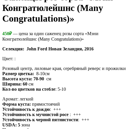
Конгратюлейшнс (Many
Congratulations)»
450
₽
— цена за один саженец розы сорта «Мэни
Конгратюлейшнс (Many Congratulations)»
Селекция:
John
Ford
Новая Зеландия, 2016
Цвет: :
Розовый центр, лиловые края, серебряный реверс и прожилки
Размер цветка:
8-10см
Высота куста: 70-90
см
Ширина: 60
см
Кол-во цветков на стебле
: 5-10
Аромат: легкий
Форма куста:
прямостоячий
Устойчивость к дождю
: +++
Устойчивость к мучнистой росе
: +++
Устойчивость к черной пятнистости
: +++
USDA: 5
зона