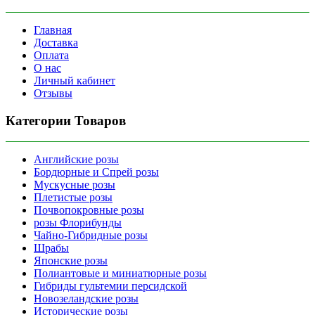
Главная
Доставка
Оплата
О нас
Личный кабинет
Отзывы
Категории Товаров
Английские розы
Бордюрные и Спрей розы
Мускусные розы
Плетистые розы
Почвопокровные розы
розы Флорибунды
Чайно-Гибридные розы
Шрабы
Японские розы
Полиантовые и миниатюрные розы
Гибриды гультемии персидской
Новозеландские розы
Исторические розы