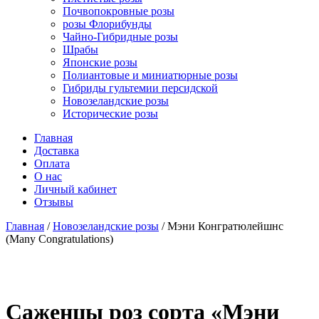
Почвопокровные розы
розы Флорибунды
Чайно-Гибридные розы
Шрабы
Японские розы
Полиантовые и миниатюрные розы
Гибриды гультемии персидской
Новозеландские розы
Исторические розы
Главная
Доставка
Оплата
О нас
Личный кабинет
Отзывы
Главная
/
Новозеландские розы
/ Мэни Конгратюлейшнс
(Many Congratulations)
Cаженцы роз сорта «Мэни