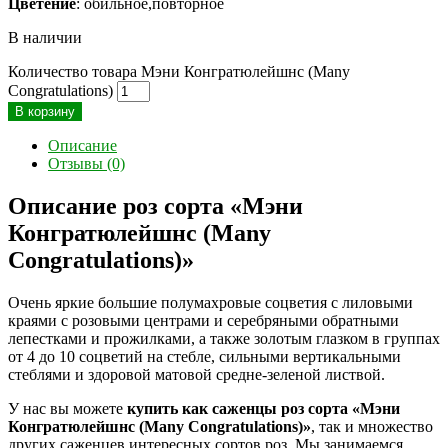
Цветение
: обильное,повторное
В наличии
Количество товара Мэни Конгратюлейшнс (Many
Congratulations)
В корзину
Описание
Отзывы (0)
Описание роз сорта «Мэни
Конгратюлейшнс (Many
Congratulations)»
Очень яркие большие полумахровые соцветия с лиловыми
краями с розовыми центрами и серебряными обратными
лепестками и прожилками, а также золотым глазком в группах
от 4 до 10 соцветий на стебле, сильными вертикальными
стеблями и здоровой матовой средне-зеленой листвой.
У нас вы можете
купить как саженцы роз сорта «Мэни
Конгратюлейшнс (Many Congratulations)»
, так и множество
других саженцев интересных сортов роз. Мы занимаемся