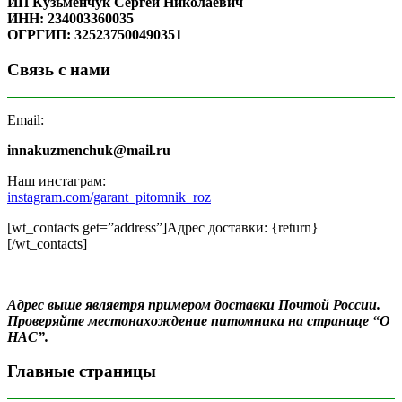
ИП Кузьменчук Сергей Николаевич
ИНН: 234003360035
ОГРГИП: 325237500490351
Связь с нами
Email:
innakuzmenchuk@mail.ru
Наш инстаграм:
instagram.com/garant_pitomnik_roz
[wt_contacts get=”address”]Адрес доставки: {return}
[/wt_contacts]
Адрес выше являетря примером доставки Почтой России.
Проверяйте местонахождение питомника на странице “О
НАС”.
Главные страницы