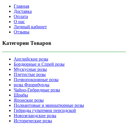
Главная
Доставка
Оплата
О нас
Личный кабинет
Отзывы
Категории Товаров
Английские розы
Бордюрные и Спрей розы
Мускусные розы
Плетистые розы
Почвопокровные розы
розы Флорибунды
Чайно-Гибридные розы
Шрабы
Японские розы
Полиантовые и миниатюрные розы
Гибриды гультемии персидской
Новозеландские розы
Исторические розы