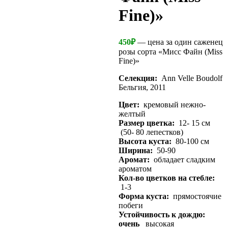
Fine)»
450
₽
— цена за один саженец
розы сорта «Мисс Файн (Miss
Fine)»
Селекция:
Ann Velle Boudolf
Бельгия, 2011
Цвет:
кремовый нежно-
желтый
Размер цветка:
12- 15 см
(50- 80 лепестков)
Высота куста:
80-100 см
Ширина:
50-90
Аромат:
обладает сладким
ароматом
Кол-во цветков на стебле:
1-3
Форма куста:
прямостоячие
побеги
Устойчивость к дождю:
очень
высокая