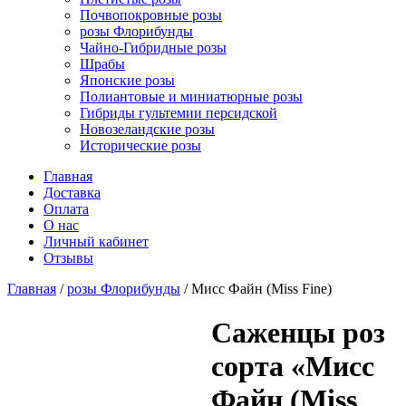
Почвопокровные розы
розы Флорибунды
Чайно-Гибридные розы
Шрабы
Японские розы
Полиантовые и миниатюрные розы
Гибриды гультемии персидской
Новозеландские розы
Исторические розы
Главная
Доставка
Оплата
О нас
Личный кабинет
Отзывы
Главная
/
розы Флорибунды
/ Мисс Файн (Miss Fine)
Cаженцы роз
сорта «Мисс
Файн (Miss