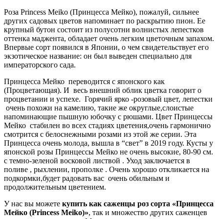
Роза Princess Meiko (Принцесса Мейко), пожалуй, сильнее
других садовых цветов напоминает по раскрытию пион. Ее
крупный бутон состоит из полусотни волнистых лепестков
оттенка маджента, обладает очень легким цветочным запахом.
Впервые сорт появился в Японии, о чем свидетельствует его
экзотическое название: он был выведен специально для
императорского сада.
Принцесса Мейко переводится с японского как
(Процветающая). И весь внешний облик цветка говорит о
процветании и успехе. Горячий ярко -розовый цвет, лепестки
очень похожи на камелию, такие же округлые,слоистые
напоминающие пышную юбочку с рюшами. Цвет Принцессы
Мейко стабилен во всех стадиях цветения,очень гармонично
смотрится с белоснежными розами из этой же серии. Эта
Принцесса очень молода, вышла в “свет” в 2019 году. Кусты у
японской розы Принцессы Мейко не очень высокие, 80-90 см.
с темно-зеленой восковой листвой . Уход заключается в
поливе , рыхлении, прополке . Очень хорошо откликается на
подкормки,будет радовать вас очень обильным и
продолжительным цветением.
У нас вы можете
купить как саженцы роз сорта «Принцесса
Мейко (Princess Meiko)»
, так и множество других саженцев