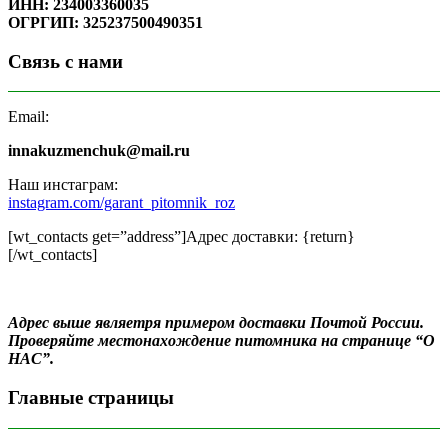
ИНН: 234003360035
ОГРГИП: 325237500490351
Связь с нами
Email:
innakuzmenchuk@mail.ru
Наш инстаграм:
instagram.com/garant_pitomnik_roz
[wt_contacts get=”address”]Адрес доставки: {return}
[/wt_contacts]
Адрес выше являетря примером доставки Почтой России.
Проверяйте местонахождение питомника на странице “О
НАС”.
Главные страницы