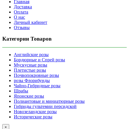
Главная
Доставка
Оплата
О нас
Личный кабинет
Отзывы
Категории Товаров
Английские розы
Бордюрные и Спрей розы
Мускусные розы
Плетистые розы
Почвопокровные розы
розы Флорибунды
Чайно-Гибридные розы
Шрабы
Японские розы
Полиантовые и миниатюрные розы
Гибриды гультемии персидской
Новозеландские розы
Исторические розы
×