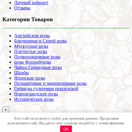
Личный кабинет
Отзывы
Категории Товаров
Английские розы
Бордюрные и Спрей розы
Мускусные розы
Плетистые розы
Почвопокровные розы
розы Флорибунды
Чайно-Гибридные розы
Шрабы
Японские розы
Полиантовые и миниатюрные розы
Гибриды гультемии персидской
Новозеландские розы
Исторические розы
×
[wt_locations type_select_location="link_subdomain"]
Этот сайт использует cookie для хранения данных. Продолжая
[/wt_locations]
использовать сайт, Вы даете свое согласие на работу с этими файлами.
В списке нет моего города (использовать данные головного
OK
офиса - Краснодар)