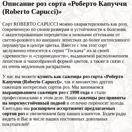
Описание роз сорта «Роберто Капуччи
(Roberto Capucci)»
Сорт ROBERTO CAPUCCI можно охарактеризовать как розу,
современную по своим размерам и устойчивости к болезням,
с акцентированным перецветом и нежными оттенками от
светло-розового во внешних лепестках до более интенсивного
перламутра в центре цветка. Вместе с тем этот сорт
заслуженно относится к серии “Тоскана” из-за своей
«древности» и «старомодности», выдаваемой расположением
лепестков и чашеобразной формой цветов, а также в связи с
их очень медленным раскрытием.
У нас вы можете
купить как саженцы роз сорта «Роберто
Капуччи (Roberto Capucci)»
, так и множество других
саженцев интересных сортов роз. Мы занимаемся
выращиванием саженцев роз с 1998 года
и стали
профессионалами в этом деле. Наши
саженцы роз привиты
на морозоустойчивый подвой
и отлично переносят холода.
Ежегодно мы
расширяем ассортимент предлагаемых
сортов роз
и увеличиваем базу наших клиентов. Будем рады
видеть и Вас в числе наших постоянных довольных
покупателей!