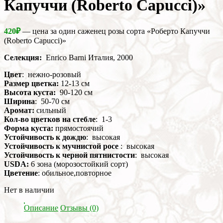
Капуччи (Roberto Capucci)»
420
₽
— цена за один саженец розы сорта «Роберто Капуччи
(Roberto Capucci)»
Селекция:
Enrico Barni Италия, 2000
Цвет
: нежно-розовый
Размер цветка:
12-13 см
Высота куста:
90-120 см
Ширина
: 50-70 см
Аромат:
сильный
Кол-во цветков на стебле
: 1-3
Форма куста:
прямостоячий
Устойчивость к дождю
: высокая
Устойчивость к мучнистой росе
: высокая
Устойчивость к черной пятнистости
: высокая
USDA:
6 зона (морозостойкий сорт)
Цветение
: обильное,повторное
Нет в наличии
Описание
Отзывы (0)