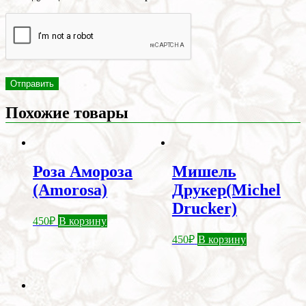
Похожие товары
Роза Амороза
Мишель
(Amorosa)
Друкер(Michel
Drucker)
450
₽
В корзину
450
₽
В корзину