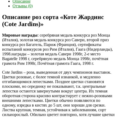
Описание
Отзывы (0)
Описание роз сорта «Коте Жардинс
(Cote Jardins)»
Мировые награды
: серебряная медаль конкурса роз Монца
(Италия), золотая медаль конкурса роз Саверн, второй приз
конкурса роз Багатель, Париж (Франция), сертификаты
испытаний конкурсов роз Рим (Италия), Гаага (Нидерланды),
1998.награды – золотая медаль Саверн 1998г, 2-е место
Bagatelle 1998 г, серебряную медаль Монца 1998г, почётная
грамота Рим 1998г, Почётная грамота Гаага, 1998 г.
Cote Jardins – роза, выведенная от двух чемпионов выставок.
Цветки розовые, с более темной изнанкой, и медленно
отгибающимися лепестками. Позднее цветки становятся
плоскими, но серединку не показывают, т.к. центральные
лепестки остаются завернутыми вокруг центра. Их темная
оборотная сторона красиво контрастирует с нежно-розовыми
внешними лепестками. Цветки обычно появляются по
одному, изредка в кистях до 5 шт, они хороши для срезки.
Листва крупная, темная, устойчивая к заболеваниям, сорт
сильнорослый. Обильно цветет повторно, хотя лучшие цветки