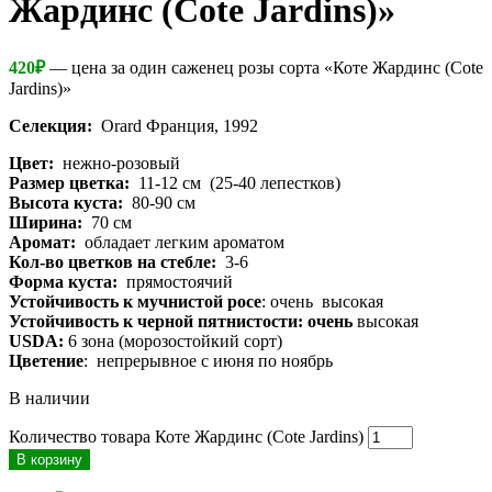
Жардинс (Cote Jardins)»
420
₽
— цена за один саженец розы сорта «Коте Жардинс (Cote
Jardins)»
Селекция:
Orard Франция, 1992
Цвет:
нежно-розовый
Размер цветка:
11-12 см (25-40 лепестков)
Высота куста:
80-90 см
Ширина:
70 см
Аромат:
обладает легким ароматом
Кол-во цветков на стебле:
3-6
Форма куста:
прямостоячий
Устойчивость к мучнистой росе
: очень высокая
Устойчивость к черной пятнистости: очень
высокая
USDA:
6 зона (морозостойкий сорт)
Цветение
: непрерывное с июня по ноябрь
В наличии
Количество товара Коте Жардинс (Cote Jardins)
В корзину