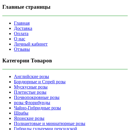
Главные страницы
Главная
Доставка
Оплата
О нас
Личный кабинет
Отзывы
Категории Товаров
Английские розы
Бордюрные и Спрей розы
Мускусные розы
Плетистые розы
Почвопокровные розы
розы Флорибунды
Чайно-Гибридные розы
Шрабы
Японские розы
Полиантовые и миниатюрные розы
Гибриды гультемии персидской