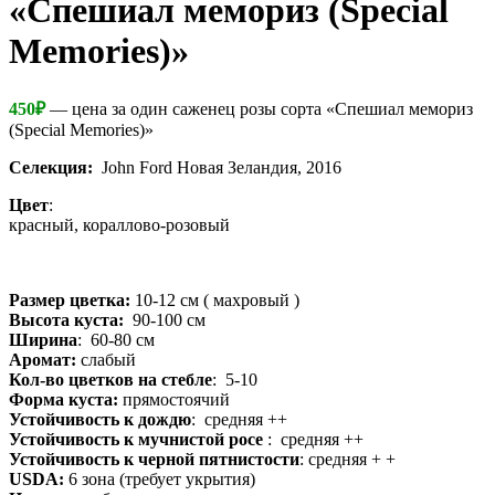
«Спешиал мемориз (Special
Memories)»
450
₽
— цена за один саженец розы сорта «Спешиал мемориз
(Special Memories)»
Селекция:
John Ford Новая Зеландия, 2016
Цвет
:
красный, кораллово-розовый
Размер цветка:
10-12 см ( махровый )
Высота куста:
90-100 см
Ширина
: 60-80 см
Аромат:
слабый
Кол-во цветков на стебле
: 5-10
Форма куста:
прямостоячий
Устойчивость к дождю
: средняя ++
Устойчивость к мучнистой росе
: средняя ++
Устойчивость к черной пятнистости
: средняя + +
USDA:
6 зона (требует укрытия)