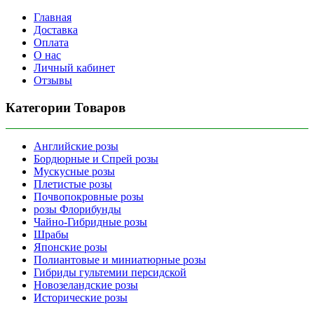
Главная
Доставка
Оплата
О нас
Личный кабинет
Отзывы
Категории Товаров
Английские розы
Бордюрные и Спрей розы
Мускусные розы
Плетистые розы
Почвопокровные розы
розы Флорибунды
Чайно-Гибридные розы
Шрабы
Японские розы
Полиантовые и миниатюрные розы
Гибриды гультемии персидской
Новозеландские розы
Исторические розы