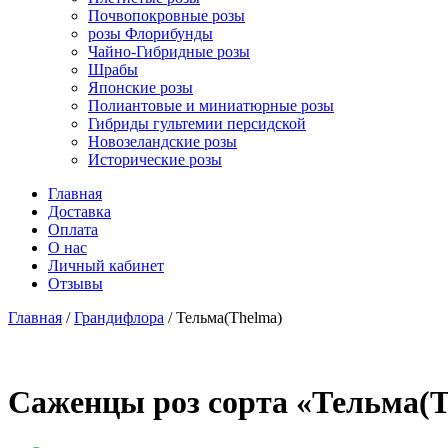
Почвопокровные розы
розы Флорибунды
Чайно-Гибридные розы
Шрабы
Японские розы
Полиантовые и миниатюрные розы
Гибриды гультемии персидской
Новозеландские розы
Исторические розы
Главная
Доставка
Оплата
О нас
Личный кабинет
Отзывы
Главная
/
Грандифлора
/ Тельма(Thelma)
Cаженцы роз сорта «Тельма(T