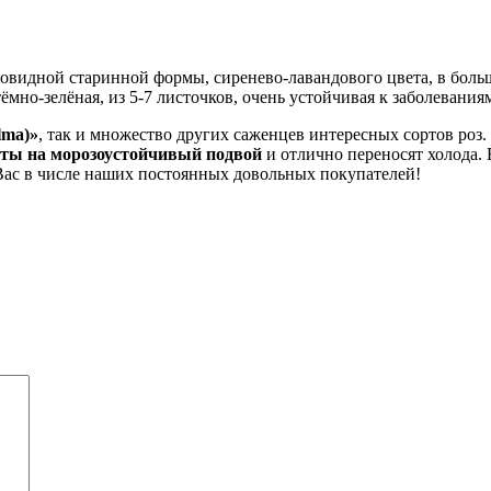
ровидной старинной формы, сиренево-лавандового цвета, в боль
тёмно-зелёная, из 5-7 листочков, очень устойчивая к заболевани
lma)»
, так и множество других саженцев интересных сортов роз
ты на морозоустойчивый подвой
и отлично переносят холода
Вас в числе наших постоянных довольных покупателей!