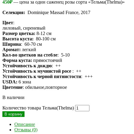
450
₽
— цена за один саженец розы сорта «Тельма(Thelma)»
Селекция:
Dominique Massad France, 2017
Цвет
:
лиловый, сиреневый
Размер цветка:
8-12 см
Высота куста:
80-100 см
Ширина
: 60-70 см
Аромат:
легкий
Кол-во цветков на стебле
: 5-10
Форма куста:
прямостоячий
Устойчивость к дождю
: ++
Устойчивость к мучнистой росе
: ++
Устойчивость к черной пятнистости
: +++
USDA:
6 зона
Цветение
: обильное,повторное
В наличии
Количество товара Тельма(Thelma)
В корзину
Описание
Отзывы (0)