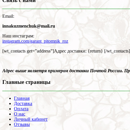
Связь с нами
Email:
innakuzmenchuk@mail.ru
Наш инстаграм:
instagram.com/garant_pitomnik_roz
[wt_contacts get=”address”]Адрес доставки: {return} [/wt_contacts]
Адрес выше являетря примером доставки Почтой России. 
Главные страницы
Главная
Доставка
Оплата
О нас
Личный кабинет
Отзывы