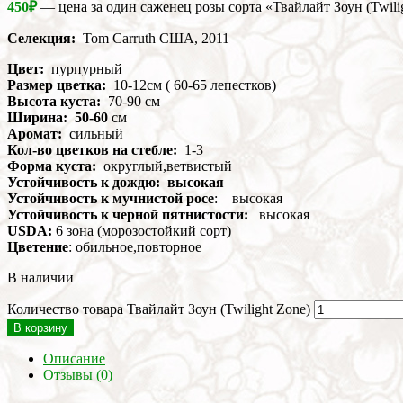
450
₽
— цена за один саженец розы сорта «Твайлайт Зоун (Twili
Селекция:
Tom Carruth США, 2011
Цвет:
пурпурный
Размер цветка:
10-12см ( 60-65 лепестков)
Высота куста:
70-90 см
Ширина: 50-60
см
Аромат:
сильный
Кол-во цветков на стебле:
1-3
Форма куста:
округлый,ветвистый
Устойчивость к дождю: высокая
Устойчивость к мучнистой росе
: высокая
Устойчивость к черной пятнистости:
высокая
USDA:
6 зона (морозостойкий сорт)
Цветение
: обильное,повторное
В наличии
Количество товара Твайлайт Зоун (Twilight Zone)
В корзину
Описание
Отзывы (0)