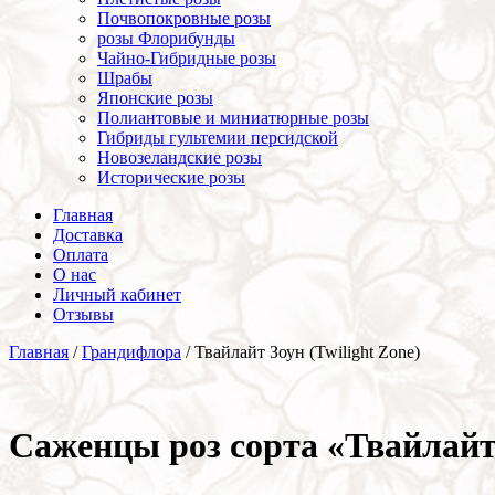
Почвопокровные розы
розы Флорибунды
Чайно-Гибридные розы
Шрабы
Японские розы
Полиантовые и миниатюрные розы
Гибриды гультемии персидской
Новозеландские розы
Исторические розы
Главная
Доставка
Оплата
О нас
Личный кабинет
Отзывы
Главная
/
Грандифлора
/ Твайлайт Зоун (Twilight Zone)
Cаженцы роз сорта «Твайлайт 