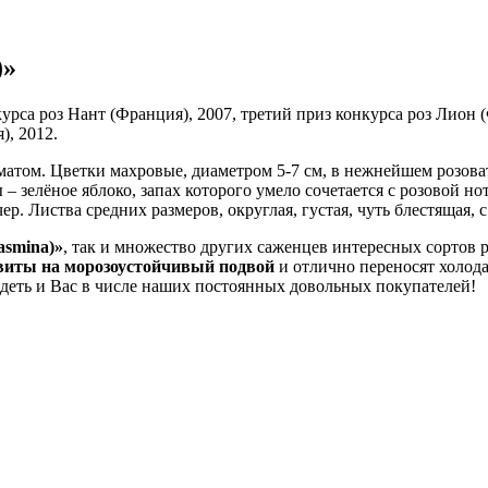
)»
курса роз Нант (Франция), 2007, третий приз конкурса роз Лион 
), 2012.
матом. Цветки махровые, диаметром 5-7 см, в нежнейшем розова
– зелёное яблоко, запах которого умело сочетается с розовой 
. Листва средних размеров, округлая, густая, чуть блестящая, 
asmina)»
, так и множество других саженцев интересных сортов 
виты на морозоустойчивый подвой
и отлично переносят холод
деть и Вас в числе наших постоянных довольных покупателей!