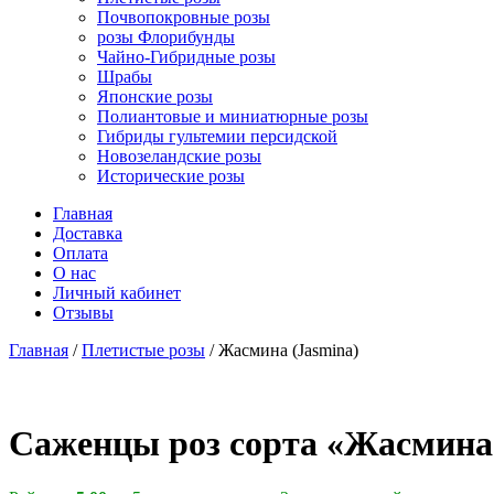
Почвопокровные розы
розы Флорибунды
Чайно-Гибридные розы
Шрабы
Японские розы
Полиантовые и миниатюрные розы
Гибриды гультемии персидской
Новозеландские розы
Исторические розы
Главная
Доставка
Оплата
О нас
Личный кабинет
Отзывы
Главная
/
Плетистые розы
/ Жасмина (Jasmina)
Cаженцы роз сорта «Жасмина 