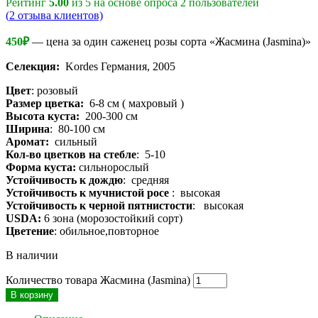
Рейтинг
5.00
из 5 на основе опроса
2
пользователей
(
2
отзыва клиентов)
450
₽
— цена за один саженец розы сорта «Жасмина (Jasmina)»
Селекция:
Kordes Германия, 2005
Цвет
: розовый
Размер цветка:
6-8 см ( махровый )
Высота куста:
200-300 см
Ширина
: 80-100 см
Аромат:
сильный
Кол-во цветков на стебле
: 5-10
Форма куста:
сильнорослый
Устойчивость к дождю
: средняя
Устойчивость к мучнистой росе
: высокая
Устойчивость к черной пятнистости
: высокая
USDA:
6 зона (морозостойкий сорт)
Цветение
: обильное,повторное
В наличии
Количество товара Жасмина (Jasmina)
В корзину