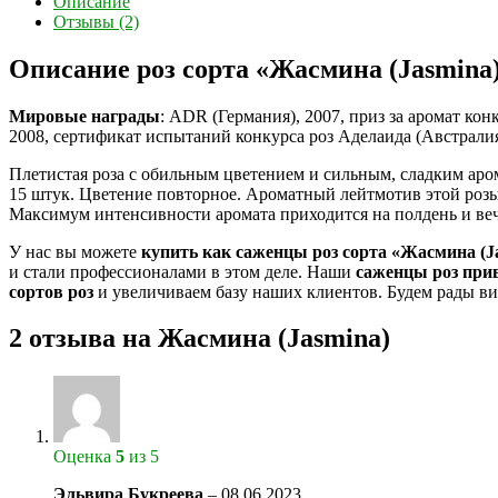
Описание
Отзывы (2)
Описание роз сорта «Жасмина (Jasmina
Мировые награды
: ADR (Германия), 2007, приз за аромат кон
2008, сертификат испытаний конкурса роз Аделаида (Австралия
Плетистая роза с обильным цветением и сильным, сладким аро
15 штук. Цветение повторное. Ароматный лейтмотив этой розы 
Максимум интенсивности аромата приходится на полдень и вечер
У нас вы можете
купить как саженцы роз сорта «Жасмина (J
и стали профессионалами в этом деле. Наши
саженцы роз при
сортов роз
и увеличиваем базу наших клиентов. Будем рады ви
2 отзыва на
Жасмина (Jasmina)
Оценка
5
из 5
Эльвира Букреева
–
08.06.2023