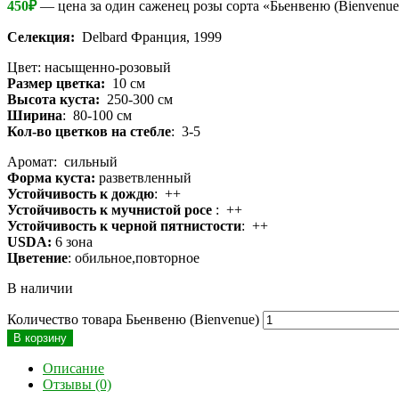
450
₽
— цена за один саженец розы сорта «Бьенвеню (Bienvenue
Селекция:
Delbard Франция, 1999
Цвет: насыщенно-розовый
Размер цветка:
10 см
Высота куста:
250-300 см
Ширина
: 80-100 см
Кол-во цветков на стебле
: 3-5
Аромат: сильный
Форма куста:
разветвленный
Устойчивость к дождю
: ++
Устойчивость к мучнистой росе
: ++
Устойчивость к черной пятнистости
: ++
USDA:
6 зона
Цветение
: обильное,повторное
В наличии
Количество товара Бьенвеню (Bienvenue)
В корзину
Описание
Отзывы (0)