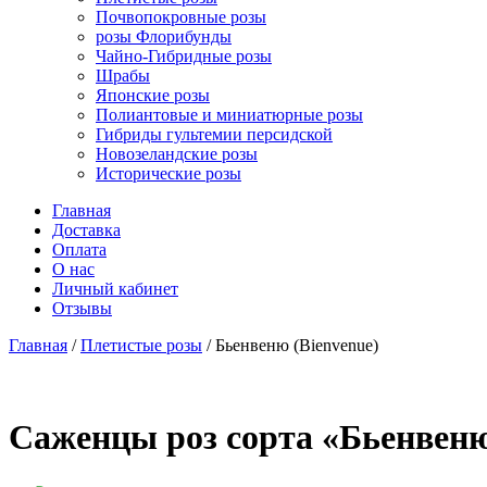
Почвопокровные розы
розы Флорибунды
Чайно-Гибридные розы
Шрабы
Японские розы
Полиантовые и миниатюрные розы
Гибриды гультемии персидской
Новозеландские розы
Исторические розы
Главная
Доставка
Оплата
О нас
Личный кабинет
Отзывы
Главная
/
Плетистые розы
/ Бьенвеню (Bienvenue)
Cаженцы роз сорта «Бьенвеню