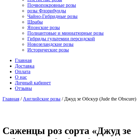
Почвопокровные розы
розы Флорибунды
Чайно-Гибридные розы
Шрабы
Японские розы
Полиантовые и миниатюрные розы
Гибриды гультемии персидской
Новозеландские розы
Исторические розы
Главная
Доставка
Оплата
О нас
Личный кабинет
Отзывы
Главная
/
Английские розы
/ Джуд зе Обскур (Jude the Obscure)
Cаженцы роз сорта «Джуд зе