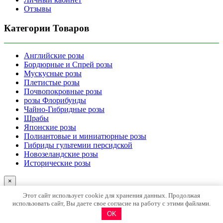
Отзывы
Категории Товаров
Английские розы
Бордюрные и Спрей розы
Мускусные розы
Плетистые розы
Почвопокровные розы
розы Флорибунды
Чайно-Гибридные розы
Шрабы
Японские розы
Полиантовые и миниатюрные розы
Гибриды гультемии персидской
Новозеландские розы
Исторические розы
×
[wt_locations type_select_location="link_subdomain"]
Этот сайт использует cookie для хранения данных. Продолжая
[/wt_locations]
использовать сайт, Вы даете свое согласие на работу с этими файлами.
В списке нет моего города (использовать данные головного
OK
офиса - Краснодар)