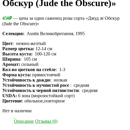
Обскур (Jude the Obscure)»
450
₽
— цена за один саженец розы сорта «Джуд зе Обскур
(Jude the Obscure)»
Селекция:
Austin Великобритания, 1995
Цвет
: нежно-желтый
Размер цветка:
12-14 см
Высота куста:
100-120 см
Ширина
: 105 см
Аромат:
сильный
Кол-во цветков на стебле
: 1-3
Форма куста:
прямостоячий
Устойчивость к дождю
: низкая
Устойчивость к мучнистой росе
: средняя
Устойчивость к черной пятнистости
: средняя
USDA:
6 зона (морозостойкий сорт)
Цветение
: обильное,повторное
Нет в наличии
Описание
Отзывы (0)