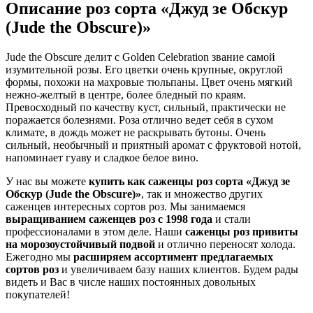
Описание роз сорта «Джуд зе Обскур
(Jude the Obscure)»
Jude the Obscure делит с Golden Celebration звание самой
изумительной розы. Его цветки очень крупные, округлой
формы, похожи на махровые тюльпаны. Цвет очень мягкий
нежно-желтый в центре, более бледный по краям.
Превосходный по качеству куст, сильный, практически не
поражается болезнями. Роза отлично ведет себя в сухом
климате, в дождь может не раскрывать бутоны. Очень
сильный, необычный и приятный аромат с фруктовой нотой,
напоминает гуаву и сладкое белое вино.
У нас вы можете
купить как саженцы роз сорта «Джуд зе
Обскур (Jude the Obscure)»
, так и множество других
саженцев интересных сортов роз. Мы занимаемся
выращиванием саженцев роз с 1998 года
и стали
профессионалами в этом деле. Наши
саженцы роз привиты
на морозоустойчивый подвой
и отлично переносят холода.
Ежегодно мы
расширяем ассортимент предлагаемых
сортов роз
и увеличиваем базу наших клиентов. Будем рады
видеть и Вас в числе наших постоянных довольных
покупателей!