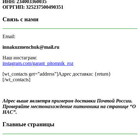
ИНН: 234003360035
ОГРГИП: 325237500490351
Связь с нами
Email:
innakuzmenchuk@mail.ru
Наш инстаграм:
instagram.com/garant_pitomnik_roz
[wt_contacts get=”address”]Адрес доставки: {return}
[/wt_contacts]
Адрес выше являетря примером доставки Почтой России.
Проверяйте местонахождение питомника на странице “О
НАС”.
Главные страницы