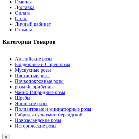
Главная
Доставка
Оплата
О нас
Личный кабинет
Отзывы
Категории Товаров
Английские розы
Бордюрные и Спрей розы
Мускусные розы
Плетистые розы
Почвопокровные розы
розы Флорибунды
Чайно-Гибридные розы
Шрабы
Японские розы
Полиантовые и миниатюрные розы
Гибриды гультемии персидской
Новозеландские розы
Исторические розы
×