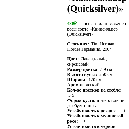
(Quicksilver)»
480
₽
— цена за один саженец
розы сорта «Квиксильвер
(Quicksilver)»
Селекция:
Tim Hermann
Kordes Германия, 2004
Цвет
: Лавандовый,
сиреневый
Размер цветка:
7-9 см
Высота куста:
250 см
Ширина
: 120 см
Аромат:
легкий
Кол-во цветков на стебле
:
3-5
Форма куста:
прямостоячий
,требует опоры
Устойчивость к дождю
: +++
Устойчивость к мучнистой
росе
: +++
Устойчивость к черной