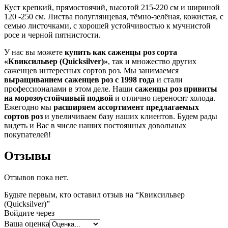
Куст крепкий, прямостоячий, высотой 215-220 см и шириной
120 -250 см. Листва полуглянцевая, тёмно-зелёная, кожистая, с
семью листочками, с хорошей устойчивостью к мучнистой
росе и черной пятнистости.
У нас вы можете
купить как саженцы роз сорта
«Квиксильвер (Quicksilver)»
, так и множество других
саженцев интересных сортов роз. Мы занимаемся
выращиванием саженцев роз с 1998 года
и стали
профессионалами в этом деле. Наши
саженцы роз привиты
на морозоустойчивый подвой
и отлично переносят холода.
Ежегодно мы
расширяем ассортимент предлагаемых
сортов роз
и увеличиваем базу наших клиентов. Будем рады
видеть и Вас в числе наших постоянных довольных
покупателей!
Отзывы
Отзывов пока нет.
Будьте первым, кто оставил отзыв на “Квиксильвер
(Quicksilver)”
Войдите через
Ваша оценка