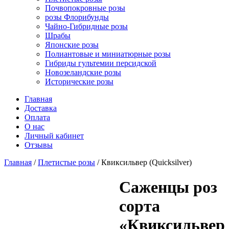
Почвопокровные розы
розы Флорибунды
Чайно-Гибридные розы
Шрабы
Японские розы
Полиантовые и миниатюрные розы
Гибриды гультемии персидской
Новозеландские розы
Исторические розы
Главная
Доставка
Оплата
О нас
Личный кабинет
Отзывы
Главная
/
Плетистые розы
/ Квиксильвер (Quicksilver)
Cаженцы роз
сорта
«Квиксильвер