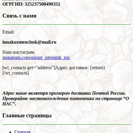
ОГРГИП: 325237500490351
Связь с нами
Email:
innakuzmenchuk@mail.ru
Наш инстаграм:
instagram.com/garant_pitomnik_roz
[wt_contacts get=”address”]Адрес доставки: {return}
[/wt_contacts]
Адрес выше являетря примером доставки Почтой России.
Проверяйте местонахождение питомника на странице “О
НАС”.
Главные страницы
Главная