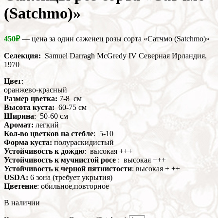
(Satchmo)»
450
₽
— цена за один саженец розы сорта «Сатчмо (Satchmo)»
Селекция:
Samuel Darragh McGredy IV Северная Ирландия,
1970
Цвет
:
оранжево-красный
Размер цветка:
7-8 см
Высота куста:
60-75 см
Ширина
: 50-60 см
Аромат:
легкий
Кол-во цветков на стебле
: 5-10
Форма куста:
полураскидистый
Устойчивость к дождю
: высокая +++
Устойчивость к мучнистой росе
: высокая +++
Устойчивость к черной пятнистости
: высокая + ++
USDA:
6 зона (требует укрытия)
Цветение
: обильное,повторное
В наличии