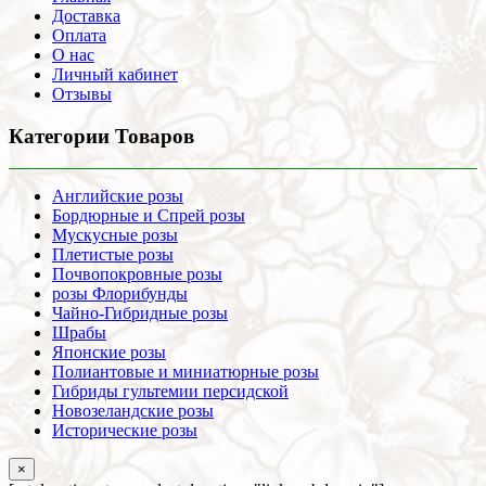
Доставка
Оплата
О нас
Личный кабинет
Отзывы
Категории Товаров
Английские розы
Бордюрные и Спрей розы
Мускусные розы
Плетистые розы
Почвопокровные розы
розы Флорибунды
Чайно-Гибридные розы
Шрабы
Японские розы
Полиантовые и миниатюрные розы
Гибриды гультемии персидской
Новозеландские розы
Исторические розы
×