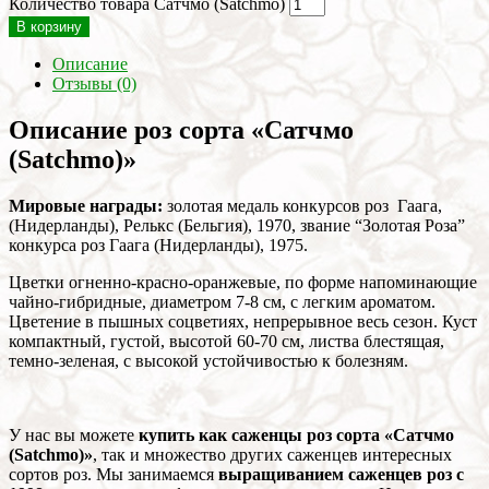
Количество товара Сатчмо (Satchmo)
В корзину
Описание
Отзывы (0)
Описание роз сорта «Сатчмо
(Satchmo)»
Мировые награды:
золотая медаль конкурсов роз Гаага,
(Нидерланды), Релькс (Бельгия), 1970, звание “Золотая Роза”
конкурса роз Гаага (Нидерланды), 1975.
Цветки огненно-красно-оранжевые, по форме напоминающие
чайно-гибридные, диаметром 7-8 см, с легким ароматом.
Цветение в пышных соцветиях, непрерывное весь сезон. Куст
компактный, густой, высотой 60-70 см, листва блестящая,
темно-зеленая, с высокой устойчивостью к болезням.
У нас вы можете
купить как саженцы роз сорта «Сатчмо
(Satchmo)»
, так и множество других саженцев интересных
сортов роз. Мы занимаемся
выращиванием саженцев роз с