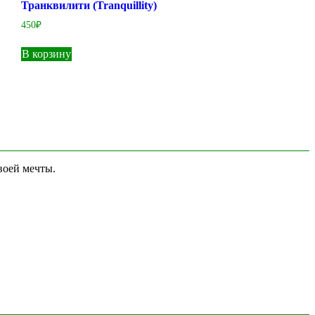
Транквилити (Tranquillity)
450
₽
В корзину
воей мечты.