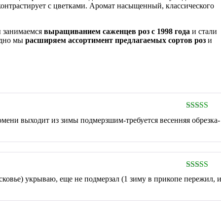
 контрастирует с цветками. Аромат насыщенный, классического
ы занимаемся
выращиванием саженцев роз с 1998 года
и стали
одно мы
расширяем ассортимент предлагаемых сортов роз
и
Оценка
4
 Тюмени выходит из зимы подмерзшим-требуется весенняя обрезка-
из 5
Оценка
5
сковье) укрываю, еще не подмерзал (1 зиму в прикопе пережил, и
5