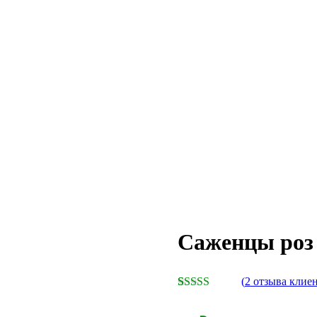
Cаженцы роз 
(
2
отзыва клиен
Рейтинг
2
4.50
из 5