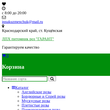
Skip
to
content
c 8:00 до 20:00
innakuzmenchuk@mail.ru
Краснодарский край, ст. Кущёвская
ЛПХ питомник роз "ГАРАНТ"
Гарантируем качество
0
Корзина
Каталог
Английские розы
Бордюрные и Спрей розы
Мускусные розы
Плетистые розы
Почвопокровные розы