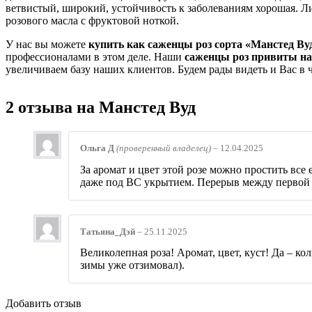
ветвистый, широкий, устойчивость к заболеваниям хорошая. Ли
розового масла с фруктовой ноткой.
У нас вы можете
купить как саженцы роз сорта «Манстед Ву
профессионалами в этом деле. Наши
саженцы роз привиты на
увеличиваем базу наших клиентов. Будем рады видеть и Вас в
2 отзыва на
Манстед Вуд
Ольга Д
(проверенный владелец)
–
12.04.2025
За аромат и цвет этой розе можно простить все
даже под ВС укрытием. Перерыв между первой и
Татьяна_Дэй
–
25.11.2025
Великолепная роза! Аромат, цвет, куст! Да – к
зимы уже отзимовал).
Добавить отзыв