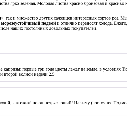
ства ярко-зеленая. Молодая листва красно-бронзовая и красиво
д»
, так и множество других саженцев интересных сортов роз. М
 морозоустойчивый подвой
и отлично переносят холода. Ежег
 числе наших постоянных довольных покупателей!
 ее капризы: первые три года цветы лежат на земле, в условиях
 второй волной недели 2,5.
олючий, как ежик! но он потрясающий! На зиму (восточное Подмо