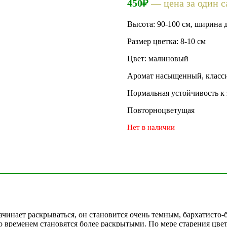
450
₽
— цена за один с
на основе
опроса
пользователей
Высота: 90-100 см, ширина д
Размер цветка: 8-10 см
Цвет: малиновый
Аромат насыщенный, класси
Нормальная устойчивость к
Повторноцветущая
Нет в наличии
ачинает раскрываться, он становится очень темным, бархатисто-
о временем становятся более раскрытыми. По мере старения цве