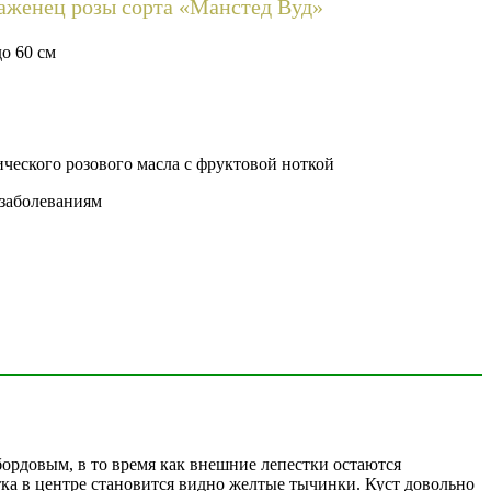
аженец розы сорта «Манстед Вуд»
о 60 см
ческого розового масла с фруктовой ноткой
 заболеваниям
бордовым, в то время как внешние лепестки остаются
тка в центре становится видно желтые тычинки. Куст довольно