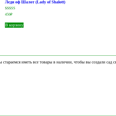
Леди оф Шалот (Lady of Shalott)
Оценка
450
₽
4.50
из 5
В корзину
стараемся иметь все товары в наличии, чтобы вы создали сад с